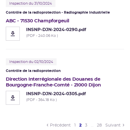
Inspection du 31/10/2024
Contrôle de la radioprotection - Radiographie industrielle
ABC - 71530 Champforgeuil
INSNP-DJN-2024-0290.pdf
(PDF - 240.06 Ko )
Inspection du 02/10/2024
Contrôle de la radioprotection
Direction Interrégionale des Douanes de
Bourgogne-Franche-Comté - 21000 Dijon
INSNP-DJN-2024-0305.pdf
(PDF - 364.18 Ko )
(current)
Précédent
1
2
3
…
28
Suivant