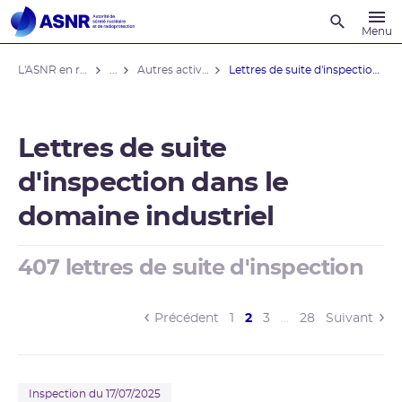
Recherche
Menu
L'ASNR en région
...
Autres activités industrielles
Lettres de suite d'inspection domaine ...
Lettres de suite
d'inspection dans le
domaine industriel
407 lettres de suite d'inspection
(current)
Précédent
1
2
3
…
28
Suivant
Inspection du 17/07/2025