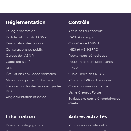
Réglementation
Contrôle
La réglementation
Actualités du contrôle
Bulletin officiel de l'ASNR
L'ASNR en région
L’association des publics
Contrôle de l'ASNR
Consultations du public
INES et ASN-SFRO
Guides de l'ASNR
Réexamens périodiques
Cadre législatif
Petits Réacteurs Modulaires
RFS
EPR 2
Évaluations environnementales
Surveillance des PFAS
Mesures de publicité diverses
Réacteur EPR de Flamanville
Élaboration des décisions et guides
Corrosion sous contrainte
INB
Usine Creusot Forge
Réglementation associée
Évaluations complémentaires de
sûreté
Information
Autres activités
Dossiers pédagogiques
Relations internationales