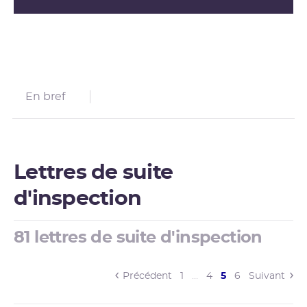
En bref
Lettres de suite
d'inspection
81 lettres de suite d'inspection
(current)
Précédent
1
…
4
5
6
Suivant