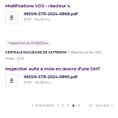
Modifications VD3 – réacteur 4
INSSN-STR-2024-0868.pdf
(PDF - 154.63 Ko )
Inspection du 10/06/2024
CENTRALE NUCLÉAIRE DE CATTENOM
Réacteurs de 1300
MWe - EDF
Inspection suite à mise en œuvre d’une DMT
INSSN-STR-2024-0895.pdf
(PDF - 155.69 Ko )
(current)
Précédent
1
2
3
4
5
…
41
Suivant