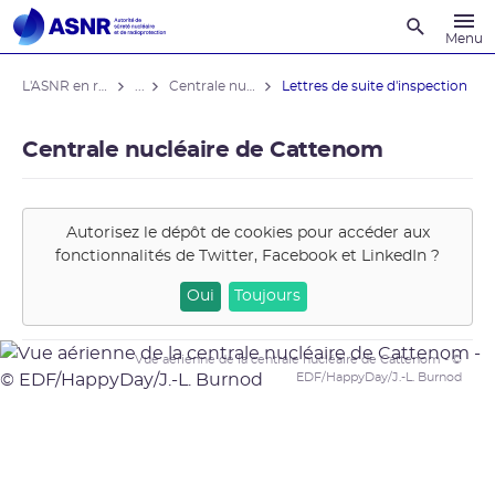
Recherche
Menu
L'ASNR en région
...
Centrale nucléaire de Cattenom
Lettres de suite d'inspection
Centrale nucléaire de Cattenom
Autorisez le dépôt de cookies pour accéder aux
fonctionnalités de
Twitter, Facebook et LinkedIn
?
Oui
Toujours
Vue aérienne de la centrale nucléaire de Cattenom - ©
EDF/HappyDay/J.-L. Burnod