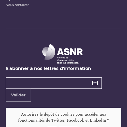
Nous contacter
S'abonner à nos lettres d'information
Types de
newsletter
Adresse
Valider
e-
mail
Autorisez le dépôt de cookies pour accéder aux
fonctionnalités de
Twitter, Facebook et LinkedIn
?