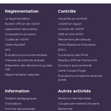
Réglementation
Contrôle
La réglementation
Actualités du contrôle
Bulletin officiel de l'ASNR
L'ASNR en région
L’association des publics
Contrôle de l'ASNR
Consultations du public
INES et ASN-SFRO
Guides de l'ASNR
Réexamens périodiques
Cadre législatif
Petits Réacteurs Modulaires
RFS
EPR 2
Évaluations environnementales
Surveillance des PFAS
Mesures de publicité diverses
Réacteur EPR de Flamanville
Élaboration des décisions et guides
Corrosion sous contrainte
INB
Usine Creusot Forge
Réglementation associée
Évaluations complémentaires de
sûreté
Information
Autres activités
Dossiers pédagogiques
Relations internationales
Publications
Groupes permanents d'experts
Archives des actualités
Recherche