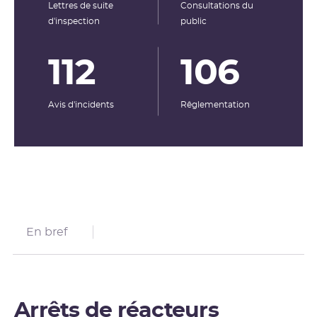
Lettres de suite
Consultations du
d'inspection
public
112
106
Avis d'incidents
Rêglementation
En bref
Arrêts de réacteurs