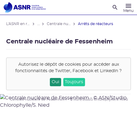
Recherche
Menu
L'ASNR en région
...
Centrale nucléaire de Fessenheim
Arrêts de réacteurs
Centrale nucléaire de Fessenheim
Autorisez le dépôt de cookies pour accéder aux
fonctionnalités de
Twitter, Facebook et LinkedIn
?
Oui
Toujours
Centrale nucléaire de Fessenheim - © ASN/Studio Chlorophylle/S. Nied