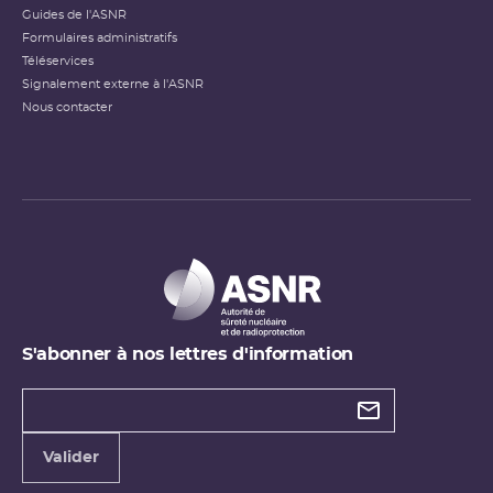
Guides de l'ASNR
Formulaires administratifs
Téléservices
Signalement externe à l'ASNR
Nous contacter
S'abonner à nos lettres d'information
Types de
newsletter
Adresse
Valider
e-
mail