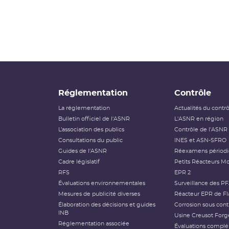
Réglementation
Contrôle
La réglementation
Actualités du contr
Bulletin officiel de l'ASNR
L'ASNR en région
L’association des publics
Contrôle de l'ASNR
Consultations du public
INES et ASN-SFRO
Guides de l'ASNR
Réexamens périod
Cadre législatif
Petits Réacteurs Mo
RFS
EPR 2
Évaluations environnementales
Surveillance des P
Mesures de publicité diverses
Réacteur EPR de Fl
Élaboration des décisions et guides
Corrosion sous cont
INB
Usine Creusot Forg
Réglementation associée
Évaluations compl