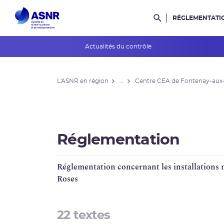
RÉGLEMENTATI
Rechercher dans l
Actualités du contrôle
L'ASNR en région
L'ASNR en région
...
Centre CEA de Fontenay-aux
Contrôle de l'ASNR
INES et ASN-SFRO
Réexamens périodiques
Réglementation
Petits Réacteurs Modulaires
Réglementation concernant les installations 
EPR 2
Roses
Surveillance des PFAS
22 textes
Réacteur EPR de Flamanville