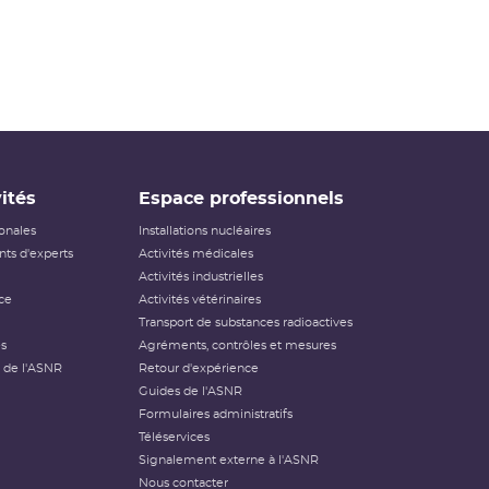
ités
Espace professionnels
ionales
Installations nucléaires
ts d'experts
Activités médicales
Activités industrielles
ce
Activités vétérinaires
Transport de substances radioactives
és
Agréments, contrôles et mesures
 de l'ASNR
Retour d'expérience
Guides de l'ASNR
Formulaires administratifs
Téléservices
Signalement externe à l'ASNR
Nous contacter