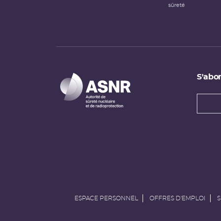
sûreté
S'abon
Types
newsl
Adress
e-
mail
ESPACE PERSONNEL
OFFRES D'EMPLOI