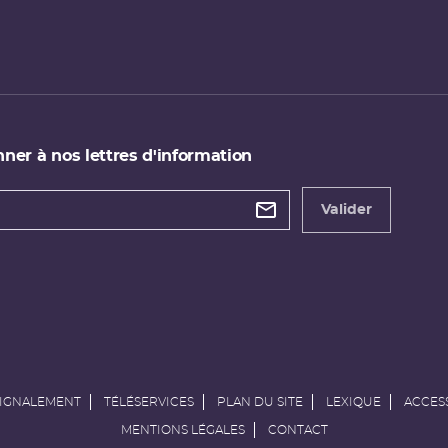
ner à nos lettres d'information
 de
etter
Valider
e
SIGNALEMENT
TÉLÉSERVICES
PLAN DU SITE
LEXIQUE
ACCESS
MENTIONS LÉGALES
CONTACT