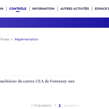
ON
CONTRÔLE
INFORMATION
AUTRES ACTIVITÉS
ESPACE 
e site
-Roses
Réglementation
nucléaires du centre
CEA
de Fontenay-aux-
(current)
Précédent
1
2
Suivant