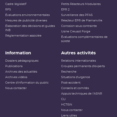
Cadre législatif
Petits Réacteurs Modulaires
RFS
EPR 2
Évaluations environnementales
Surveillance des PFAS
Mesures de publicité diverses
Réacteur EPR de Flamanville
Élaboration des décisions et guides
Corrosion sous contrainte
INB
Usine Creusot Forge
Réglementation associée
Évaluations complémentaires de
sûreté
Information
Autres activités
Dossiers pédagogiques
Relations internationales
Publications
Groupes permanents d'experts
Archives des actualités
Recherche
Archives vidéos
Situations d'urgence
Centre d'information du public
Post-accident
Nous contacter
Conseils et comités
Appuis techniques de l'ASNR
CLI
HCTISN
Nous contacter
Liens utiles