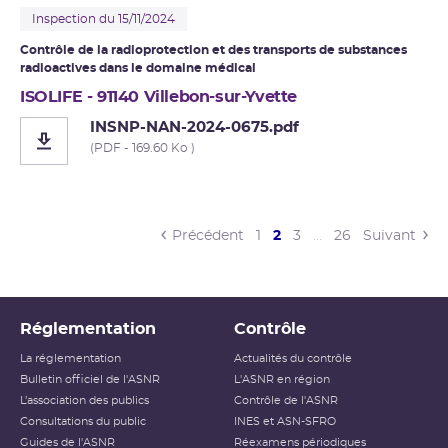
Inspection du 15/11/2024
Contrôle de la radioprotection et des transports de substances
radioactives dans le domaine médical
ISOLIFE - 91140 Villebon-sur-Yvette
INSNP-NAN-2024-0675.pdf
(PDF - 169.60 Ko )
(current)
Précédent
1
2
3
…
26
Suivant
Réglementation
Contrôle
La réglementation
Actualités du contrôle
Bulletin officiel de l'ASNR
L'ASNR en région
L’association des publics
Contrôle de l'ASNR
Consultations du public
INES et ASN-SFRO
Guides de l'ASNR
Réexamens périodiques