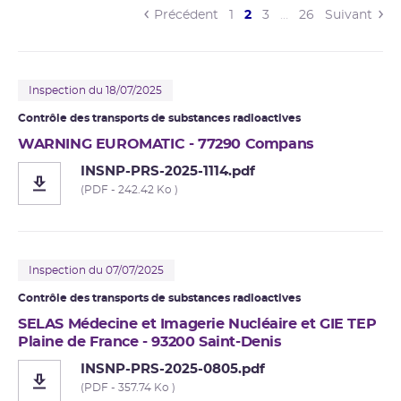
(current)
Précédent
1
2
3
…
26
Suivant
Inspection du 18/07/2025
Contrôle des transports de substances radioactives
WARNING EUROMATIC - 77290 Compans
INSNP-PRS-2025-1114.pdf
(PDF - 242.42 Ko )
Inspection du 07/07/2025
Contrôle des transports de substances radioactives
SELAS Médecine et Imagerie Nucléaire et GIE TEP
Plaine de France - 93200 Saint-Denis
INSNP-PRS-2025-0805.pdf
(PDF - 357.74 Ko )