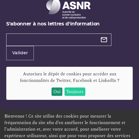
S'abonner à nos lettres d'information
Types de
newsletter
Adresse
Valider
e-
mail
Autorisez le dépôt de cookies pour accéder aux
fonctionnalités de
Twitter, Facebook et LinkedIn
?
Oui
Toujours
Bienvenue ! Ce site utilise des cookies pour mesurer la
fréquentation du site afin d’en améliorer le fonctionnement et
ESPACE PERSONNEL
OFFRES D'EMPLOI
SIGNALEMENT
l’administration et, avec votre accord, pour améliorer votre
TÉLÉSERVICES
PLAN DU SITE
LEXIQUE
expérience utilisateur, ainsi que pour vous proposer des services