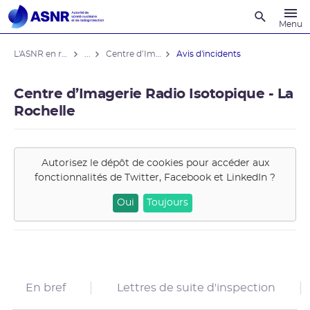
Recherche
Menu
L'ASNR en région
...
Centre d’Imagerie Radio Isotopique - La Rochelle
Avis d'incidents
Centre d’Imagerie Radio Isotopique - La
Rochelle
Autorisez le dépôt de cookies pour accéder aux
fonctionnalités de
Twitter, Facebook et LinkedIn
?
Oui
Toujours
En bref
Lettres de suite d'inspection