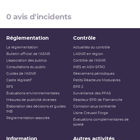
0 avis d'incidents
Réglementation
Contrôle
La réglementation
Actualités du contrôle
Bulletin officiel de l'ASNR
L'ASNR en région
L’association des publics
Contrôle de l'ASNR
Consultations du public
INES et ASN-SFRO
Guides de l'ASNR
Réexamens périodiques
Cadre législatif
Petits Réacteurs Modulaires
RFS
EPR 2
Évaluations environnementales
Surveillance des PFAS
Mesures de publicité diverses
Réacteur EPR de Flamanville
Élaboration des décisions et guides
Corrosion sous contrainte
INB
Usine Creusot Forge
Réglementation associée
Évaluations complémentaires de
sûreté
Information
Autres activités