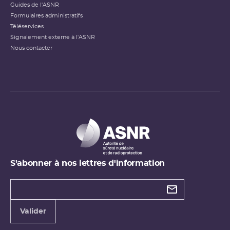
Guides de l'ASNR
Formulaires administratifs
Téléservices
Signalement externe à l'ASNR
Nous contacter
S'abonner à nos lettres d'information
Types de
newsletter
Adresse
Valider
e-
mail