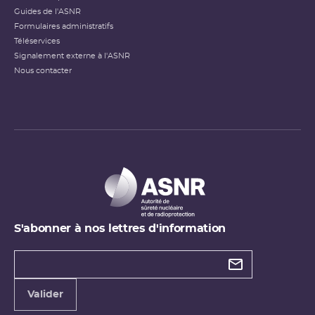
Guides de l'ASNR
Formulaires administratifs
Téléservices
Signalement externe à l'ASNR
Nous contacter
S'abonner à nos lettres d'information
Types de
newsletter
Adresse
Valider
e-
mail