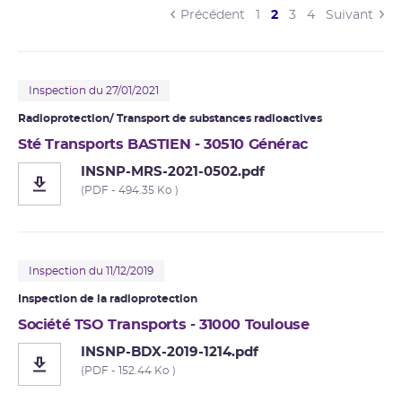
(current)
Précédent
1
2
3
4
Suivant
Inspection du 27/01/2021
Radioprotection
/ Transport de substances radioactives
Sté Transports BASTIEN - 30510 Générac
INSNP-MRS-2021-0502.pdf
(PDF - 494.35 Ko )
Inspection du 11/12/2019
Inspection de la radioprotection
Société TSO Transports - 31000 Toulouse
INSNP-BDX-2019-1214.pdf
(PDF - 152.44 Ko )