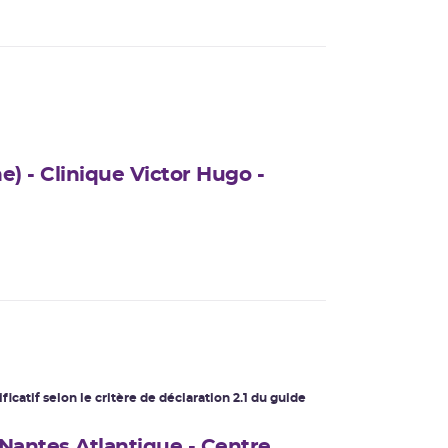
) - Clinique Victor Hugo -
ficatif
selon le critère de déclaration 2.1 du guide
 Nantes Atlantique - Centre