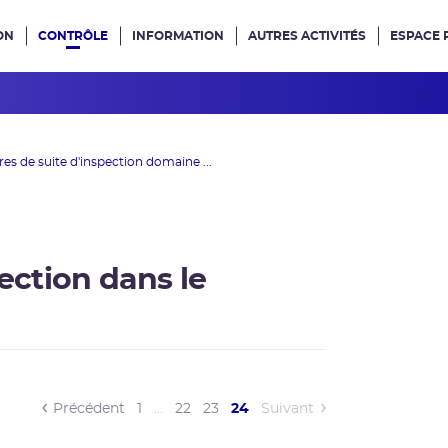
ON
CONTRÔLE
INFORMATION
AUTRES ACTIVITÉS
ESPACE 
e site
res de suite d'inspection domaine ...
pection dans le
(current)
Précédent
1
…
22
23
24
Suivant