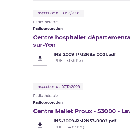
Corrosion sous contrainte
Inspection du 09/12/2009
Usine Creusot Forge
Radiothérapie
Radioprotection
Évaluations complémentaires de sûreté
Centre hospitalier départementa
sur-Yon
INS-2009-PM2N85-0001.pdf
(PDF - 151.46 Ko )
Inspection du 07/12/2009
Radiothérapie
Radioprotection
Centre Mallet Proux - 53000 - La
INS-2009-PM2N53-0002.pdf
(PDF - 164.83 Ko )