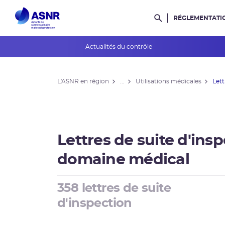
RÉGLEMENTATI
Rechercher dans l
Actualités du contrôle
L'ASNR en région
L'ASNR en région
...
Utilisations médicales
Lett
Contrôle de l'ASNR
INES et ASN-SFRO
Réexamens périodiques
Lettres de suite d'ins
Petits Réacteurs Modulaires
domaine médical
EPR 2
358 lettres de suite
Surveillance des PFAS
d'inspection
Réacteur EPR de Flamanville