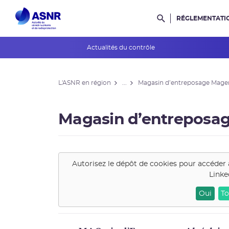
RÉGLEMENTATI
Rechercher dans l
Actualités du contrôle
L'ASNR en région
L'ASNR en région
...
Magasin d’entreposage Mage
Contrôle de l'ASNR
INES et ASN-SFRO
Magasin d’entreposa
Réexamens périodiques
Petits Réacteurs Modulaires
Autorisez le dépôt de cookies pour accéder 
Linke
EPR 2
Oui
To
Surveillance des PFAS
Réacteur EPR de Flamanville