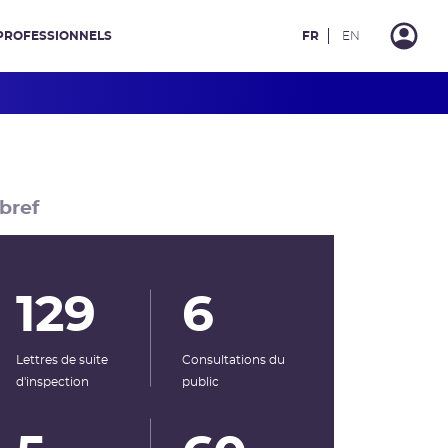
PROFESSIONNELS
FR
EN
bref
129
6
Lettres de suite
Consultations du
d'inspection
public