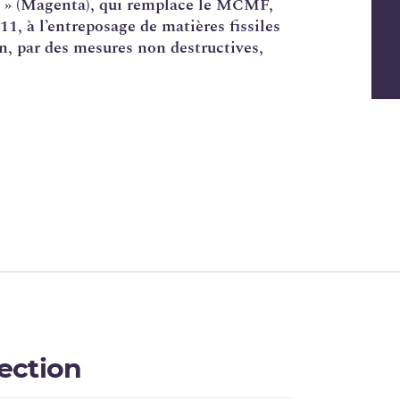
» (
Magenta
), qui remplace le
MCMF
,
011, à l’entreposage de
matières fissiles
ion, par des mesures non destructives,
pection