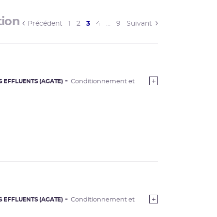
tion
(current)
Précédent
1
2
3
4
…
9
Suivant
S EFFLUENTS (AGATE)
Conditionnement et
S EFFLUENTS (AGATE)
Conditionnement et