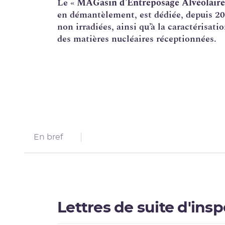
Le «
MAGasin d’
Entreposage
Alvéolaire
en
démantèlement
, est dédiée, depuis 2
Corrosion sous contrainte
non irradiées, ainsi qu’à la caractérisat
Usine Creusot Forge
des matières nucléaires réceptionnées.
Évaluations complémentaires de sûreté
En bref
Lettres de suite d'ins