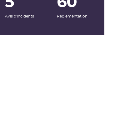
5
60
Avis d'incidents
Rêglementation