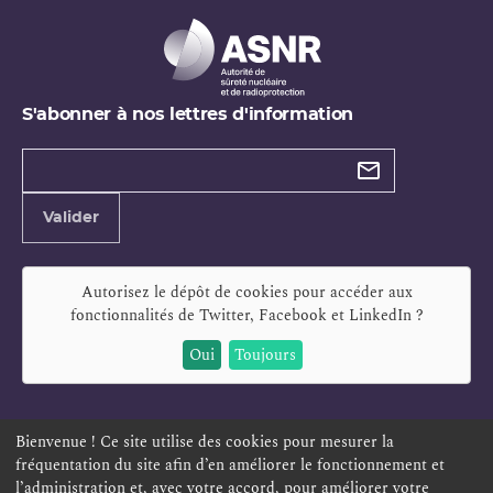
S'abonner à nos lettres d'information
Types de
newsletter
Adresse
Valider
e-
mail
Autorisez le dépôt de cookies pour accéder aux
fonctionnalités de
Twitter, Facebook et LinkedIn
?
Oui
Toujours
Bienvenue ! Ce site utilise des cookies pour mesurer la
fréquentation du site afin d’en améliorer le fonctionnement et
ESPACE PERSONNEL
OFFRES D'EMPLOI
SIGNALEMENT
l’administration et, avec votre accord, pour améliorer votre