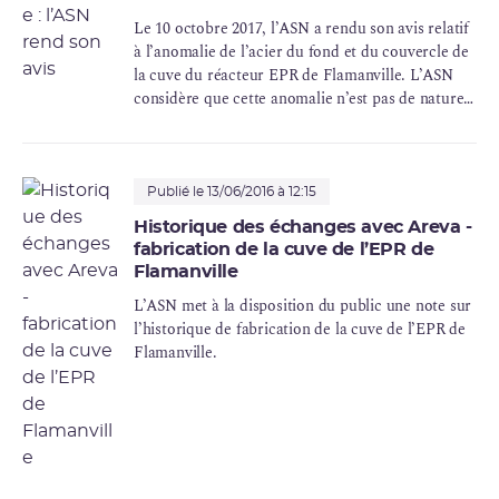
Le 10 octobre 2017, l’ASN a rendu son avis relatif
à l’anomalie de l’acier du fond et du couvercle de
la cuve du réacteur EPR de Flamanville. L’ASN
considère que cette anomalie n’est pas de nature à
remettre en cause la mise en service de la cuve
sous réserve de la réalisation de contrôles
spécifiques lors de l’exploitation de l’installation.
La faisabilité de ces contrôles n’étant aujourd’hui
Publié le 13/06/2016 à 12:15
pas acquise pour le couvercle, l’ASN considère
Historique des échanges avec Areva -
que le couvercle actuel ne peut être utilisé au-delà
fabrication de la cuve de l’EPR de
de 2024.
Flamanville
L’ASN met à la disposition du public une note sur
l’historique de fabrication de la cuve de l’EPR de
Flamanville.