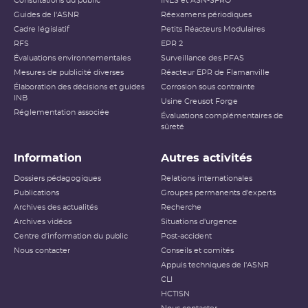
Consultations du public
INES et ASN-SFRO
Guides de l'ASNR
Réexamens périodiques
Cadre législatif
Petits Réacteurs Modulaires
RFS
EPR 2
Évaluations environnementales
Surveillance des PFAS
Mesures de publicité diverses
Réacteur EPR de Flamanville
Élaboration des décisions et guides
Corrosion sous contrainte
INB
Usine Creusot Forge
Réglementation associée
Évaluations complémentaires de
sûreté
Information
Autres activités
Dossiers pédagogiques
Relations internationales
Publications
Groupes permanents d'experts
Archives des actualités
Recherche
Archives vidéos
Situations d'urgence
Centre d'information du public
Post-accident
Nous contacter
Conseils et comités
Appuis techniques de l'ASNR
CLI
HCTISN