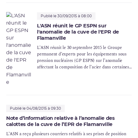
représentants du
HCTISN
, de l’
ANCCLI
et des
autorités de sûreté étrangères concernées par la
construction d’un EPR ont assisté à cette séance
Publié le 30/09/2015 à 08:00
en tant qu’observateurs.
L'ASN réunit le GP ESPN sur
l'anomalie de la cuve de l'EPR de
Flamanville
L’ASN réunit le 30 septembre 2015 le Groupe
permanent d’experts pour les équipements sous
pression nucléaires (GP ESPN) sur l’anomalie
affectant la composition de l’acier dans certaines
zones du couvercle et du fond de la cuve du
réacteur de l’EPR de Flamanville. L’ASN a
proposé à l’
OPECST
, au HCTISN, à l’ANCCLI et
aux Autorités de sûreté étrangères concernées
par la construction d’un EPR d’assister à cette
séance en tant qu’observateurs.
Publié le 04/08/2015 à 09:30
Note d’information relative à l’anomalie des
calottes de la cuve de l’EPR de Flamanville
L’ASN a reçu plusieurs courriers relatifs à ses prises de position