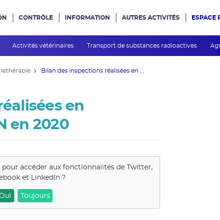
ON
CONTRÔLE
INFORMATION
AUTRES ACTIVITÉS
ESPACE 
e site
s
Activités vétérinaires
Transport de substances radioactives
Agr
riethérapie
Bilan des inspections réalisées en ...
réalisées en
SN en 2020
s pour accéder aux fonctionnalités de
Twitter,
ebook et LinkedIn
?
Oui
Toujours