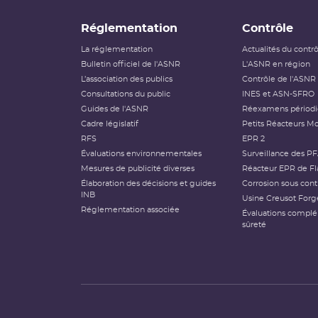
Réglementation
Contrôle
La réglementation
Actualités du contr
Bulletin officiel de l'ASNR
L'ASNR en région
L’association des publics
Contrôle de l'ASNR
Consultations du public
INES et ASN-SFRO
Guides de l'ASNR
Réexamens périod
Cadre législatif
Petits Réacteurs Mo
RFS
EPR 2
Évaluations environnementales
Surveillance des P
Mesures de publicité diverses
Réacteur EPR de Fl
Élaboration des décisions et guides
Corrosion sous cont
INB
Usine Creusot Forg
Réglementation associée
Évaluations compl
sûreté