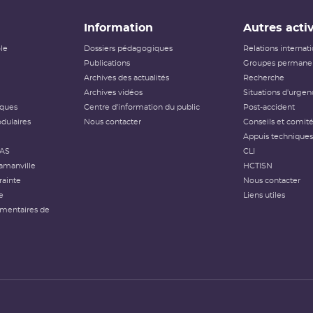
Information
Autres activ
ôle
Dossiers pédagogiques
Relations internat
Publications
Groupes permanen
Archives des actualités
Recherche
Archives vidéos
Situations d'urgen
iques
Centre d'information du public
Post-accident
dulaires
Nous contacter
Conseils et comit
Appuis techniques
FAS
CLI
amanville
HCTISN
rainte
Nous contacter
e
Liens utiles
émentaires de