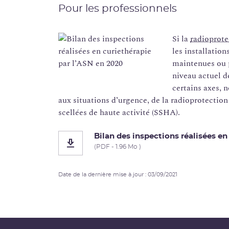
Pour les professionnels
Si la
radioprote
les installation
maintenues ou p
niveau actuel d
certains axes,
aux situations d’urgence, de la radioprotection
scellées de haute activité (SSHA).
Bilan des inspections réalisées en
(PDF - 1.96 Mo )
Date de la dernière mise à jour : 03/09/2021