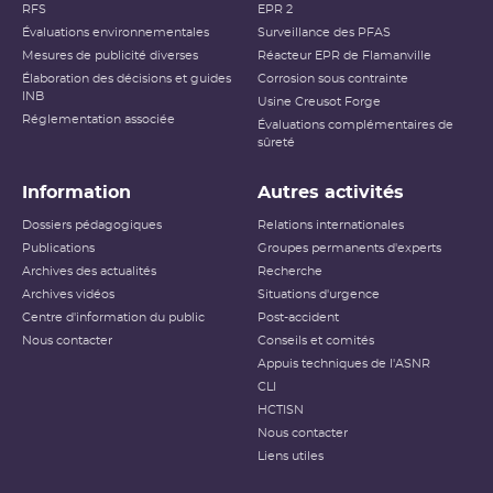
RFS
EPR 2
Évaluations environnementales
Surveillance des PFAS
Mesures de publicité diverses
Réacteur EPR de Flamanville
Élaboration des décisions et guides
Corrosion sous contrainte
INB
Usine Creusot Forge
Réglementation associée
Évaluations complémentaires de
sûreté
Information
Autres activités
Dossiers pédagogiques
Relations internationales
Publications
Groupes permanents d'experts
Archives des actualités
Recherche
Archives vidéos
Situations d'urgence
Centre d'information du public
Post-accident
Nous contacter
Conseils et comités
Appuis techniques de l'ASNR
CLI
HCTISN
Nous contacter
Liens utiles