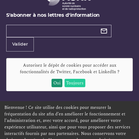
S'abonner à nos lettres d'information
Types de
newsletter
Adresse
Valider
e-
mail
Autorisez le dépôt de cookies pour accéder aux
fonctionnalités de
Twitter, Facebook et LinkedIn
?
Oui
Toujours
Bienvenue ! Ce site utilise des cookies pour mesurer la
fréquentation du site afin d’en améliorer le fonctionnement et
ESPACE PERSONNEL
OFFRES D'EMPLOI
SIGNALEMENT
l’administration et, avec votre accord, pour améliorer votre
TÉLÉSERVICES
PLAN DU SITE
LEXIQUE
expérience utilisateur, ainsi que pour vous proposer des services
interactifs fournis par nos partenaires. Nous conservons votre
ACCESSIBILITÉ
POLITIQUE DE CONFIDENTIALITÉ