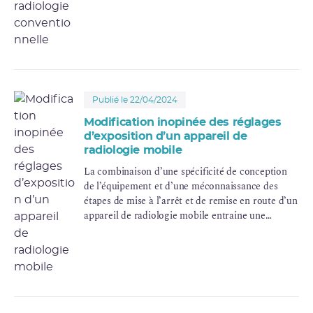
exigences de
radioprotection
par les
professionnels notamment chez l’enfant. Le
premier événement de cette série, qui se distingue
des suivants par le recours à un mode de scopie
plutôt qu’à des acquisitions d’images fixes,
alimente le présent partage d’expérience.
Publié le 22/04/2024
Modification inopinée des réglages
d’exposition d’un appareil de
radiologie mobile
La combinaison d’une spécificité de conception
de l’équipement et d’une méconnaissance des
étapes de mise à l’arrêt et de remise en route d’un
appareil de radiologie mobile entraine une
exposition supplémentaire chez des enfants.