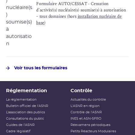
Formulaire AUTO/CESSAT - Cessation
d'activité(s) nucléaire(s) soumise(s) à autorisation
– tous domaines (hors
installation nucléaire de
base
)
Voir tous les formulaires
Réglementation
Contrôle
La réglementation
Actualités du contrôle
Bulletin officiel de l'ASNR
L'ASNR en région
L’association des publics
Contrôle de l'ASNR
Consultations du public
INES et ASN-SFRO
Guides de l'ASNR
Réexamens périodiques
Cadre législatif
Petits Réacteurs Modulaires