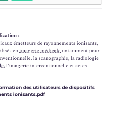
ication :
dicaux émetteurs de rayonnements ionisants,
ilisés en
imagerie médicale
notamment pour
onventionnelle
, la
scanographie
, la
radiologie
le
, l’imagerie interventionnelle et actes
rmation des utilisateurs de dispositifs
nts ionisants.pdf