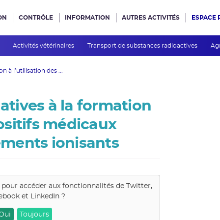
ON
CONTRÔLE
INFORMATION
AUTRES ACTIVITÉS
ESPACE 
e site
s
Activités vétérinaires
Transport de substances radioactives
Ag
 à l’utilisation des ...
tives à la formation
positifs médicaux
ments ionisants
s pour accéder aux fonctionnalités de
Twitter,
ebook et LinkedIn
?
Oui
Toujours