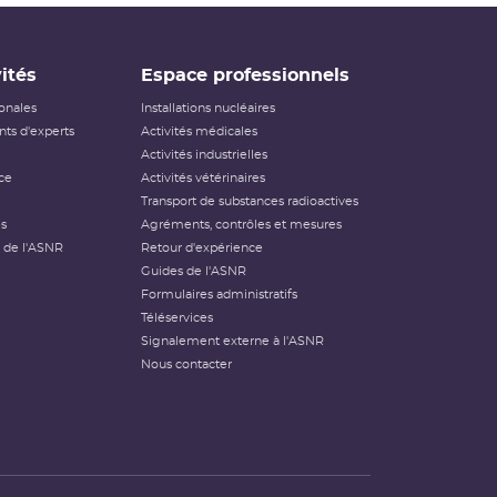
ités
Espace professionnels
ionales
Installations nucléaires
ts d'experts
Activités médicales
Activités industrielles
ce
Activités vétérinaires
Transport de substances radioactives
és
Agréments, contrôles et mesures
 de l'ASNR
Retour d'expérience
Guides de l'ASNR
Formulaires administratifs
Téléservices
Signalement externe à l'ASNR
Nous contacter