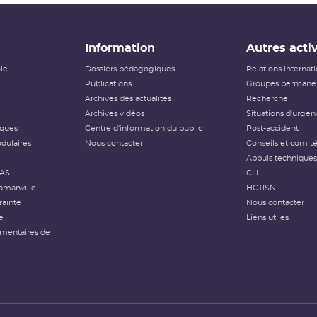
Information
Autres activ
ôle
Dossiers pédagogiques
Relations internat
Publications
Groupes permanen
Archives des actualités
Recherche
Archives vidéos
Situations d'urgen
iques
Centre d'information du public
Post-accident
dulaires
Nous contacter
Conseils et comit
Appuis techniques
FAS
CLI
amanville
HCTISN
rainte
Nous contacter
e
Liens utiles
émentaires de