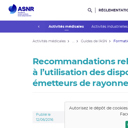
RÉGLEMENTATI
Rechercher dans l
prev
Installations nucléaires
Activités médicales
Activités industrielle
Activités médicales
...
Guides de l'ASN
Formation
Recommandations rela
à l’utilisation des dis
émetteurs de rayonne
Autorisez le dépôt de cookie
Fac
Publié le
12/06/2016