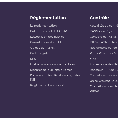
Réglementation
Contrôle
La réglementation
Actualités du contr
Bulletin officiel de l'ASNR
L'ASNR en région
L’association des publics
Contrôle de l'ASNR
Consultations du public
INES et ASN-SFRO
Guides de l'ASNR
Réexamens périod
Cadre législatif
Petits Réacteurs Mo
RFS
EPR 2
Évaluations environnementales
Surveillance des P
Mesures de publicité diverses
Réacteur EPR de Fl
Élaboration des décisions et guides
Corrosion sous cont
INB
Usine Creusot Forg
Réglementation associée
Évaluations compl
sûreté