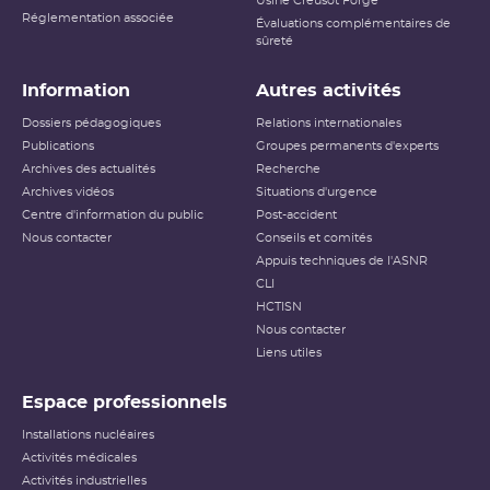
Usine Creusot Forge
Réglementation associée
Évaluations complémentaires de
sûreté
Information
Autres activités
Dossiers pédagogiques
Relations internationales
Publications
Groupes permanents d'experts
Archives des actualités
Recherche
Archives vidéos
Situations d'urgence
Centre d'information du public
Post-accident
Nous contacter
Conseils et comités
Appuis techniques de l'ASNR
CLI
HCTISN
Nous contacter
Liens utiles
Espace professionnels
Installations nucléaires
Activités médicales
Activités industrielles