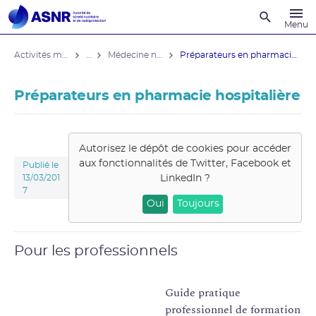
Recherche
Menu
Activités médicales
...
Médecine nucléaire
Préparateurs en pharmacie hospitalière
Préparateurs en pharmacie hospitalière
Autorisez le dépôt de cookies pour accéder
aux fonctionnalités de
Twitter, Facebook et
Publié le
LinkedIn
?
13/03/201
7
Oui
Toujours
Pour les professionnels
Guide pratique
professionnel de formation