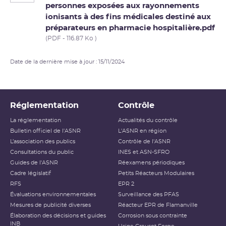
personnes exposées aux rayonnements
ionisants à des fins médicales destiné aux
préparateurs en pharmacie hospitalière.pdf
(PDF - 116.87 Ko )
Date de la dernière mise à jour : 15/11/2024
Réglementation
Contrôle
La réglementation
Actualités du contrôle
Bulletin officiel de l'ASNR
L'ASNR en région
L’association des publics
Contrôle de l'ASNR
Consultations du public
INES et ASN-SFRO
Guides de l'ASNR
Réexamens périodiques
Cadre législatif
Petits Réacteurs Modulaires
RFS
EPR 2
Évaluations environnementales
Surveillance des PFAS
Mesures de publicité diverses
Réacteur EPR de Flamanville
Élaboration des décisions et guides
Corrosion sous contrainte
INB