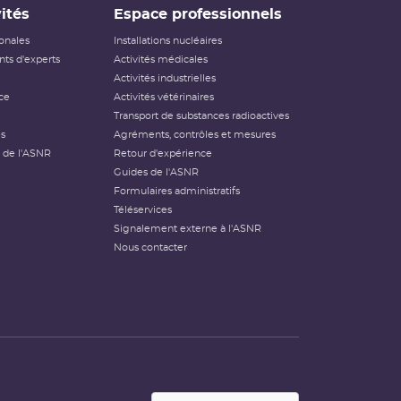
ités
Espace professionnels
ionales
Installations nucléaires
ts d'experts
Activités médicales
Activités industrielles
ce
Activités vétérinaires
Transport de substances radioactives
és
Agréments, contrôles et mesures
 de l'ASNR
Retour d'expérience
Guides de l'ASNR
Formulaires administratifs
Téléservices
Signalement externe à l'ASNR
Nous contacter