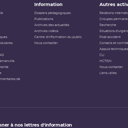
Information
Autres activ
ôle
Dossiers pédagogiques
Relations internat
Publications
Groupes permanen
Archives des actualités
Recherche
Archives vidéos
Situations d'urgen
iques
Centre d'information du public
Post-accident
dulaires
Nous contacter
Conseils et comit
Appuis techniques
FAS
CLI
amanville
HCTISN
rainte
Nous contacter
e
Liens utiles
émentaires de
ner à nos lettres d'information