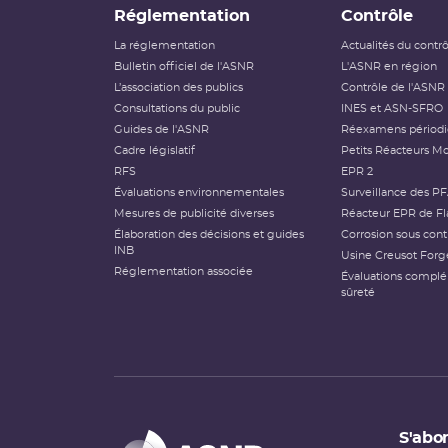
Réglementation
Contrôle
La réglementation
Actualités du contr
Bulletin officiel de l'ASNR
L'ASNR en région
L’association des publics
Contrôle de l'ASNR
Consultations du public
INES et ASN-SFRO
Guides de l'ASNR
Réexamens périod
Cadre législatif
Petits Réacteurs Mo
RFS
EPR 2
Évaluations environnementales
Surveillance des P
Mesures de publicité diverses
Réacteur EPR de Fl
Élaboration des décisions et guides
Corrosion sous cont
INB
Usine Creusot Forg
Réglementation associée
Évaluations compl
sûreté
S'abon