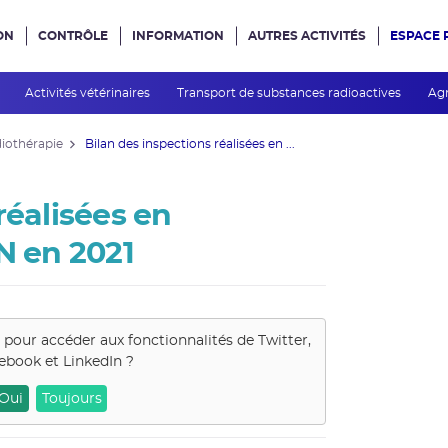
ON
CONTRÔLE
INFORMATION
AUTRES ACTIVITÉS
ESPACE 
e site
s
Activités vétérinaires
Transport de substances radioactives
Agr
diothérapie
Bilan des inspections réalisées en ...
réalisées en
N en 2021
s pour accéder aux fonctionnalités de
Twitter,
ebook et LinkedIn
?
Oui
Toujours