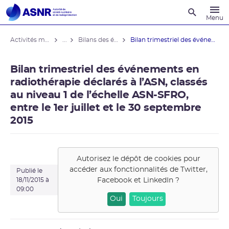
Recherche
Menu
Activités médicales
...
Bilans des événements en radiothérapie
Bilan trimestriel des événements en ...
Bilan trimestriel des événements en
radiothérapie déclarés à l’ASN, classés
au niveau 1 de l’échelle ASN-SFRO,
entre le 1er juillet et le 30 septembre
2015
Autorisez le dépôt de cookies pour
accéder aux fonctionnalités de
Twitter,
Publié le
Facebook et LinkedIn
?
18/11/2015 à
09:00
Oui
Toujours