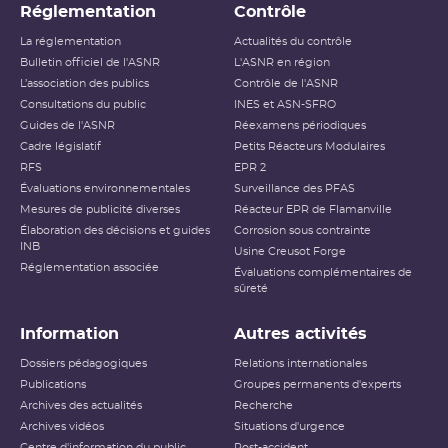
Réglementation
Contrôle
La réglementation
Actualités du contrôle
Bulletin officiel de l'ASNR
L'ASNR en région
L’association des publics
Contrôle de l'ASNR
Consultations du public
INES et ASN-SFRO
Guides de l'ASNR
Réexamens périodiques
Cadre législatif
Petits Réacteurs Modulaires
RFS
EPR 2
Évaluations environnementales
Surveillance des PFAS
Mesures de publicité diverses
Réacteur EPR de Flamanville
Élaboration des décisions et guides
Corrosion sous contrainte
INB
Usine Creusot Forge
Réglementation associée
Évaluations complémentaires de
sûreté
Information
Autres activités
Dossiers pédagogiques
Relations internationales
Publications
Groupes permanents d'experts
Archives des actualités
Recherche
Archives vidéos
Situations d'urgence
Centre d'information du public
Post-accident