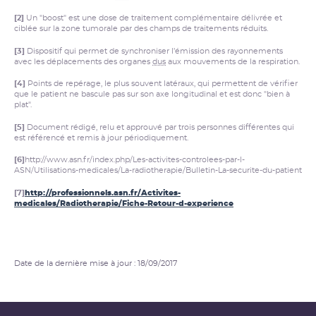
[2]
Un "boost" est une dose de traitement complémentaire délivrée et
ciblée sur la zone tumorale par des champs de traitements réduits.
[3]
Dispositif qui permet de synchroniser l’émission des rayonnements
avec les déplacements des organes
dus
aux mouvements de la respiration.
[4]
Points de repérage, le plus souvent latéraux, qui permettent de vérifier
que le patient ne bascule pas sur son axe longitudinal et est donc "bien à
plat".
[5]
Document rédigé, relu et approuvé par trois personnes différentes qui
est référencé et remis à jour périodiquement.
[6]
http://www.asn.fr/index.php/Les-activites-controlees-par-l-
ASN/Utilisations-medicales/La-radiotherapie/Bulletin-La-securite-du-patient
[7]
http://professionnels.asn.fr/Activites-
medicales/Radiotherapie/Fiche-Retour-d-experience
Date de la dernière mise à jour : 18/09/2017