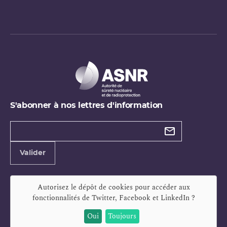
S'abonner à nos lettres d'information
Types de
newsletter
Adresse
Valider
e-
mail
Autorisez le dépôt de cookies pour accéder aux
fonctionnalités de
Twitter, Facebook et LinkedIn
?
Oui
Toujours