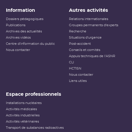
Information
Autres activités
Dossiers pédagogiques
Relations internationales
Publications
Groupes permanents d'experts
Archives des actualités
Recherche
Archives vidéos
Situations d'urgence
Centre d'information du public
Post-accident
Nous contacter
Conseils et comités
Appuis techniques de l'ASNR
CLI
HCTISN
Nous contacter
Liens utiles
Espace professionnels
Installations nucléaires
Activités médicales
Activités industrielles
Activités vétérinaires
Transport de substances radioactives