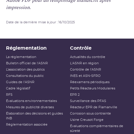
Adobe PDF pour un remplissage manuscrit après
impression.
Date de la dernière mise à jour : 16/10/2025
Réglementation
Contrôle
La réglementation
Actualités du contrôle
Bulletin officiel de l'ASNR
L'ASNR en région
L’association des publics
Contrôle de l'ASNR
Consultations du public
INES et ASN-SFRO
Guides de l'ASNR
Réexamens périodiques
Cadre législatif
Petits Réacteurs Modulaires
RFS
EPR 2
Évaluations environnementales
Surveillance des PFAS
Mesures de publicité diverses
Réacteur EPR de Flamanville
Élaboration des décisions et guides
Corrosion sous contrainte
INB
Usine Creusot Forge
Réglementation associée
Évaluations complémentaires de
sûreté