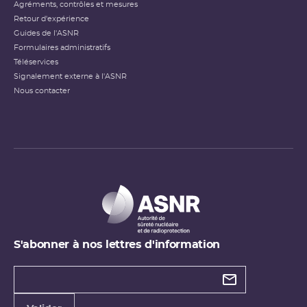
Agréments, contrôles et mesures
Retour d'expérience
Guides de l'ASNR
Formulaires administratifs
Téléservices
Signalement externe à l'ASNR
Nous contacter
S'abonner à nos lettres d'information
Types de
newsletter
Adresse