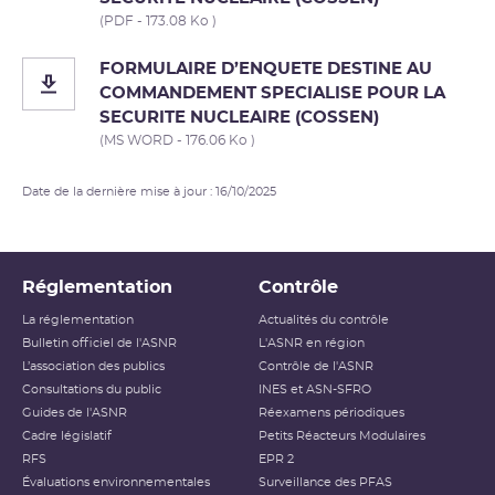
(PDF - 173.08 Ko )
FORMULAIRE D’ENQUETE DESTINE AU
COMMANDEMENT SPECIALISE POUR LA
SECURITE NUCLEAIRE (COSSEN)
(MS WORD - 176.06 Ko )
Date de la dernière mise à jour : 16/10/2025
Réglementation
Contrôle
La réglementation
Actualités du contrôle
Bulletin officiel de l'ASNR
L'ASNR en région
L’association des publics
Contrôle de l'ASNR
Consultations du public
INES et ASN-SFRO
Guides de l'ASNR
Réexamens périodiques
Cadre législatif
Petits Réacteurs Modulaires
RFS
EPR 2
Évaluations environnementales
Surveillance des PFAS