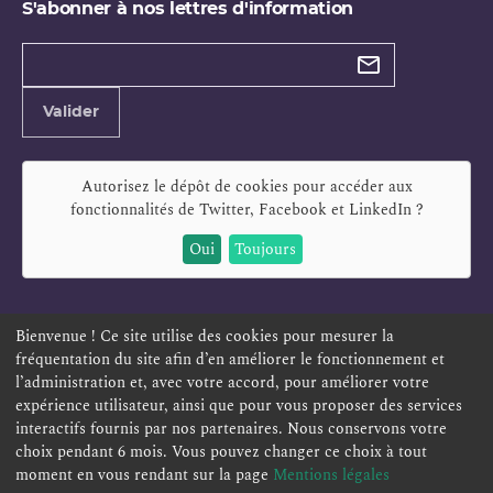
S'abonner à nos lettres d'information
Types de
newsletter
Adresse
Valider
e-
mail
Autorisez le dépôt de cookies pour accéder aux
fonctionnalités de
Twitter, Facebook et LinkedIn
?
Oui
Toujours
Bienvenue ! Ce site utilise des cookies pour mesurer la
fréquentation du site afin d’en améliorer le fonctionnement et
ESPACE PERSONNEL
OFFRES D'EMPLOI
SIGNALEMENT
l’administration et, avec votre accord, pour améliorer votre
TÉLÉSERVICES
PLAN DU SITE
LEXIQUE
expérience utilisateur, ainsi que pour vous proposer des services
interactifs fournis par nos partenaires. Nous conservons votre
ACCESSIBILITÉ
POLITIQUE DE CONFIDENTIALITÉ
choix pendant 6 mois. Vous pouvez changer ce choix à tout
MENTIONS LÉGALES
CONTACT
moment en vous rendant sur la page
Mentions légales