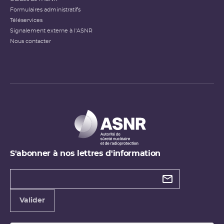
Formulaires administratifs
Téléservices
Signalement externe à l'ASNR
Nous contacter
S'abonner à nos lettres d'information
Types de
newsletter
Adresse
Valider
e-
mail