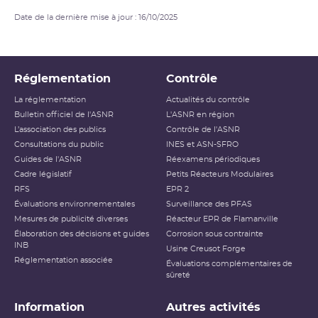
Date de la dernière mise à jour : 16/10/2025
Réglementation
Contrôle
La réglementation
Actualités du contrôle
Bulletin officiel de l'ASNR
L'ASNR en région
L’association des publics
Contrôle de l'ASNR
Consultations du public
INES et ASN-SFRO
Guides de l'ASNR
Réexamens périodiques
Cadre législatif
Petits Réacteurs Modulaires
RFS
EPR 2
Évaluations environnementales
Surveillance des PFAS
Mesures de publicité diverses
Réacteur EPR de Flamanville
Élaboration des décisions et guides
Corrosion sous contrainte
INB
Usine Creusot Forge
Réglementation associée
Évaluations complémentaires de
sûreté
Information
Autres activités