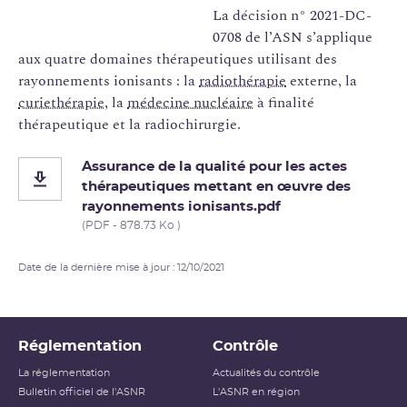
La décision n° 2021-DC-
0708 de l’ASN s’applique
aux quatre domaines thérapeutiques utilisant des
rayonnements ionisants : la
radiothérapie
externe, la
curiethérapie
, la
médecine nucléaire
à finalité
thérapeutique et la radiochirurgie.
Assurance de la qualité pour les actes
thérapeutiques mettant en œuvre des
rayonnements ionisants.pdf
(PDF - 878.73 Ko )
Date de la dernière mise à jour : 12/10/2021
Réglementation
Contrôle
La réglementation
Actualités du contrôle
Bulletin officiel de l'ASNR
L'ASNR en région