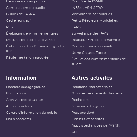
L’association des publics
Contrôle de l'ASNR
Consultations du public
INES et ASN-SFRO
Guides de l'ASNR
Réexamens périodiques
Cadre législatif
Petits Réacteurs Modulaires
RFS
EPR 2
Évaluations environnementales
Surveillance des PFAS
Mesures de publicité diverses
Réacteur EPR de Flamanville
Élaboration des décisions et guides
Corrosion sous contrainte
INB
Usine Creusot Forge
Réglementation associée
Évaluations complémentaires de
sûreté
Information
Autres activités
Dossiers pédagogiques
Relations internationales
Publications
Groupes permanents d'experts
Archives des actualités
Recherche
Archives vidéos
Situations d'urgence
Centre d'information du public
Post-accident
Nous contacter
Conseils et comités
Appuis techniques de l'ASNR
CLI