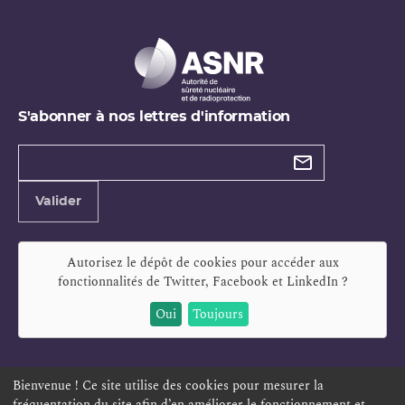
S'abonner à nos lettres d'information
Types de
newsletter
Adresse
Valider
e-
mail
Autorisez le dépôt de cookies pour accéder aux
fonctionnalités de
Twitter, Facebook et LinkedIn
?
Oui
Toujours
Bienvenue ! Ce site utilise des cookies pour mesurer la
fréquentation du site afin d’en améliorer le fonctionnement et