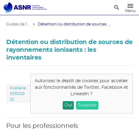
Recherche
Menu
Guides de l'ASNR
Détention ou distribution de sources ...
Détention ou distribution de sources de
rayonnements ionisants : les
inventaires
Autorisez le dépôt de cookies pour accéder
aux fonctionnalités de
Twitter, Facebook et
Publié le
LinkedIn
?
01/10/20
22
Oui
Toujours
Pour les professionnels