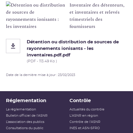
Inventaire des détenteurs,
et inventaires et relevés
trimestriels des
fournisseurs
Détention ou distribution de sources de
rayonnements ionisants - les
inventaires.pdf.pdf
(PDF - 113.49 Ko )
Date de la dernière mise à jour : 23/02/2023
Réglementation
Contrôle
La réglementation
Actualités du contrôle
Bulletin officiel de l'ASNR
L'ASNR en région
L’association des publics
Contrôle de l'ASNR
Consultations du public
INES et ASN-SFRO