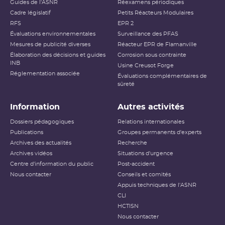
Guides de l'ASNR
Réexamens périodiques
Cadre législatif
Petits Réacteurs Modulaires
RFS
EPR 2
Évaluations environnementales
Surveillance des PFAS
Mesures de publicité diverses
Réacteur EPR de Flamanville
Élaboration des décisions et guides
Corrosion sous contrainte
INB
Usine Creusot Forge
Réglementation associée
Évaluations complémentaires de
sûreté
Information
Autres activités
Dossiers pédagogiques
Relations internationales
Publications
Groupes permanents d'experts
Archives des actualités
Recherche
Archives vidéos
Situations d'urgence
Centre d'information du public
Post-accident
Nous contacter
Conseils et comités
Appuis techniques de l'ASNR
CLI
HCTISN
Nous contacter