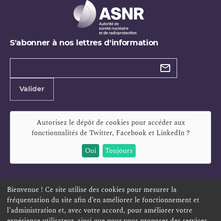
S'abonner à nos lettres d'information
Types de
newsletter
Adresse
Valider
e-
mail
Autorisez le dépôt de cookies pour accéder aux
fonctionnalités de
Twitter, Facebook et LinkedIn
?
Oui
Toujours
Bienvenue ! Ce site utilise des cookies pour mesurer la
fréquentation du site afin d’en améliorer le fonctionnement et
ESPACE PERSONNEL
OFFRES D'EMPLOI
SIGNALEMENT
l’administration et, avec votre accord, pour améliorer votre
TÉLÉSERVICES
PLAN DU SITE
LEXIQUE
expérience utilisateur, ainsi que pour vous proposer des services