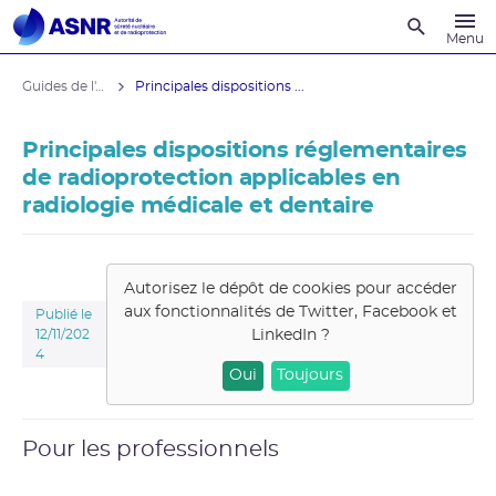
Recherche
Menu
Guides de l'ASNR
Principales dispositions ...
Principales dispositions réglementaires
de radioprotection applicables en
radiologie médicale et dentaire
Autorisez le dépôt de cookies pour accéder
aux fonctionnalités de
Twitter, Facebook et
Publié le
LinkedIn
?
12/11/202
4
Oui
Toujours
Pour les professionnels