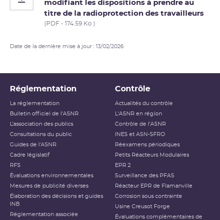
modifiant les dispositions à prendre au
titre de la radioprotection des travailleurs
(PDF - 174.59 Ko )
Date de la dernière mise à jour : 13/02/2026
Réglementation
Contrôle
La réglementation
Actualités du contrôle
Bulletin officiel de l'ASNR
L'ASNR en région
L’association des publics
Contrôle de l'ASNR
Consultations du public
INES et ASN-SFRO
Guides de l'ASNR
Réexamens périodiques
Cadre législatif
Petits Réacteurs Modulaires
RFS
EPR 2
Évaluations environnementales
Surveillance des PFAS
Mesures de publicité diverses
Réacteur EPR de Flamanville
Élaboration des décisions et guides
Corrosion sous contrainte
INB
Usine Creusot Forge
Réglementation associée
Évaluations complémentaires de