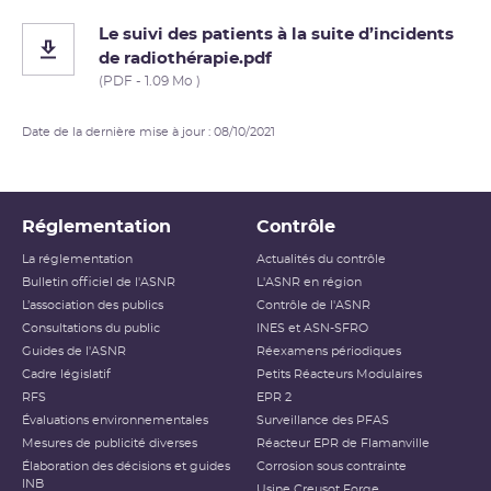
Le suivi des patients à la suite d’incidents
de radiothérapie.pdf
(PDF - 1.09 Mo )
Date de la dernière mise à jour : 08/10/2021
Réglementation
Contrôle
La réglementation
Actualités du contrôle
Bulletin officiel de l'ASNR
L'ASNR en région
L’association des publics
Contrôle de l'ASNR
Consultations du public
INES et ASN-SFRO
Guides de l'ASNR
Réexamens périodiques
Cadre législatif
Petits Réacteurs Modulaires
RFS
EPR 2
Évaluations environnementales
Surveillance des PFAS
Mesures de publicité diverses
Réacteur EPR de Flamanville
Élaboration des décisions et guides
Corrosion sous contrainte
INB
Usine Creusot Forge