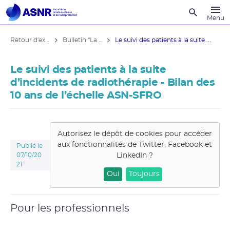
Recherche
Menu
Retour d'expérience
Bulletin "La sécurité du patient"
Le suivi des patients à la suite ...
Le suivi des patients à la suite
d’incidents de radiothérapie - Bilan des
10 ans de l’échelle ASN-SFRO
Autorisez le dépôt de cookies pour accéder
aux fonctionnalités de
Twitter, Facebook et
Publié le
LinkedIn
?
07/10/20
21
Oui
Toujours
Pour les professionnels