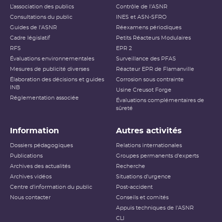
L’association des publics
Contrôle de l'ASNR
Consultations du public
INES et ASN-SFRO
Guides de l'ASNR
Réexamens périodiques
Cadre législatif
Petits Réacteurs Modulaires
RFS
EPR 2
Évaluations environnementales
Surveillance des PFAS
Mesures de publicité diverses
Réacteur EPR de Flamanville
Élaboration des décisions et guides
Corrosion sous contrainte
INB
Usine Creusot Forge
Réglementation associée
Évaluations complémentaires de
sûreté
Information
Autres activités
Dossiers pédagogiques
Relations internationales
Publications
Groupes permanents d'experts
Archives des actualités
Recherche
Archives vidéos
Situations d'urgence
Centre d'information du public
Post-accident
Nous contacter
Conseils et comités
Appuis techniques de l'ASNR
CLI