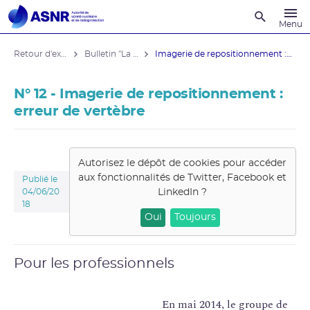
Recherche
Menu
Retour d'expérience
Bulletin "La sécurité du patient"
Imagerie de repositionnement : erreur ...
N° 12 - Imagerie de repositionnement :
erreur de vertèbre
Autorisez le dépôt de cookies pour accéder
aux fonctionnalités de
Twitter, Facebook et
Publié le
LinkedIn
?
04/06/20
18
Oui
Toujours
Pour les professionnels
En mai 2014, le groupe de