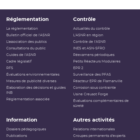
Réglementation
Contrôle
La réglementation
Actualités du contrôle
Bulletin officiel de l'ASNR
L'ASNR en région
L’association des publics
Contrôle de l'ASNR
Consultations du public
INES et ASN-SFRO
Guides de l'ASNR
Réexamens périodiques
Cadre législatif
Petits Réacteurs Modulaires
RFS
EPR 2
Évaluations environnementales
Surveillance des PFAS
Mesures de publicité diverses
Réacteur EPR de Flamanville
Élaboration des décisions et guides
Corrosion sous contrainte
INB
Usine Creusot Forge
Réglementation associée
Évaluations complémentaires de
sûreté
Information
Autres activités
Dossiers pédagogiques
Relations internationales
Publications
Groupes permanents d'experts