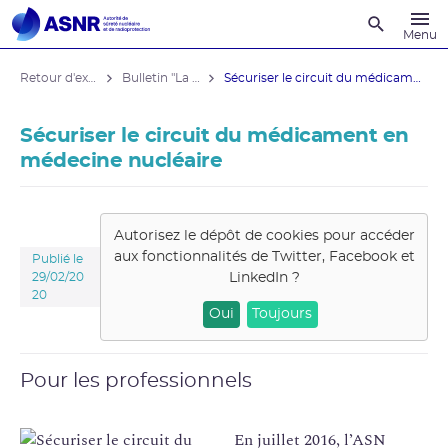
Recherche
Menu
Retour d'expérience
Bulletin "La sécurité du patient"
Sécuriser le circuit du médicament en ...
Sécuriser le circuit du médicament en
médecine nucléaire
Autorisez le dépôt de cookies pour accéder
aux fonctionnalités de
Twitter, Facebook et
Publié le
LinkedIn
?
29/02/20
20
Oui
Toujours
Pour les professionnels
En juillet 2016, l’ASN