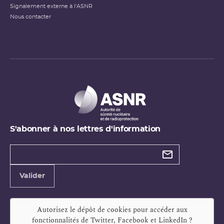
Signalement externe à l'ASNR
Nous contacter
S'abonner à nos lettres d'information
Types de
newsletter
Adresse
Valider
e-
mail
Autorisez le dépôt de cookies pour accéder aux
fonctionnalités de
Twitter, Facebook et LinkedIn
?