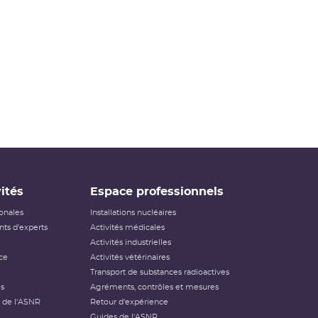
ités
Espace professionnels
ionales
Installations nucléaires
ts d'experts
Activités médicales
Activités industrielles
ce
Activités vétérinaires
Transport de substances radioactives
és
Agréments, contrôles et mesures
 de l'ASNR
Retour d'expérience
Guides de l'ASNR