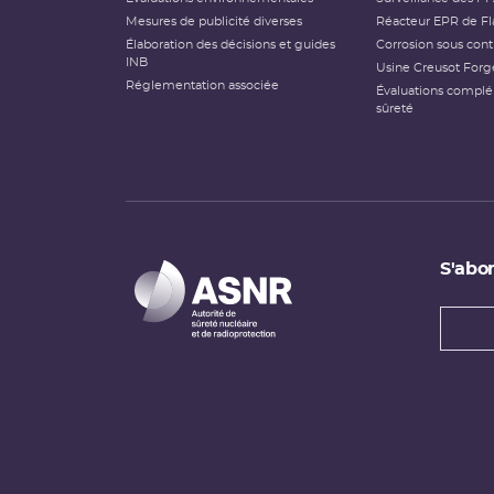
Mesures de publicité diverses
Réacteur EPR de Fl
Élaboration des décisions et guides
Corrosion sous cont
INB
Usine Creusot Forg
Réglementation associée
Évaluations compl
sûreté
S'abon
Types
newsl
Adress
e-
mail