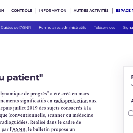
ON
CONTRÔLE
INFORMATION
AUTRES ACTIVITÉS
ESPACE 
e site
Guides de l'ASNR
Formulaires administratifs
Téléservices
Signa
u patient"
S
e dynamique de progrès" a été créé en mars
énements significatifs en
radioprotection
aux
 depuis juillet 2019 des sujets consacrés à la
que (conventionnelle, scanner ou
médecine
 radioguidées. Réalisé dans le cadre de
par l’
ASNR
, le bulletin propose un