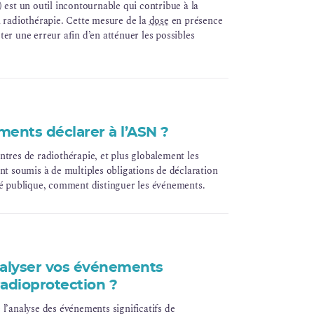
 est un outil incontournable qui contribue à la
n radiothérapie. Cette mesure de la
dose
en présence
er une erreur afin d’en atténuer les possibles
tres d’effectuer une DIV (critère d’agrément
INCa
)
echniquement mesurables ».
ments déclarer à l’ASN ?
ntres de radiothérapie, et plus globalement les
ont soumis à de multiples obligations de déclaration
té publique, comment distinguer les événements.
alyser vos événements
 radioprotection ?
 l’analyse des événements significatifs de