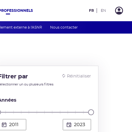
PROFESSIONNELS
FR
EN
lement externe à l'ASNR
Nous contacter
Filtrer par
Réinitialiser
électionner un ou plusieurs filtres
Années