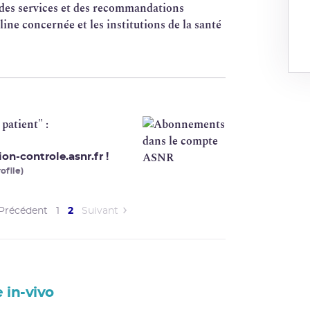
 des services et des recommandations
line concernée et les institutions de la santé
patient" :
n-controle.asnr.fr !
ofile)
(current)
Précédent
1
2
Suivant
e in-vivo