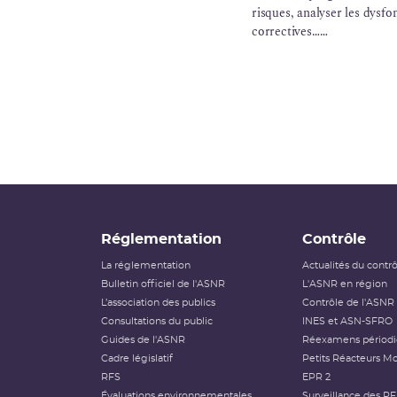
risques, analyser les dysf
correctives…
Cette dynamique de progrè
est alimentée par la déclar
Réglementation
Contrôle
La réglementation
Actualités du contr
Bulletin officiel de l'ASNR
L'ASNR en région
L’association des publics
Contrôle de l'ASNR
Consultations du public
INES et ASN-SFRO
Guides de l'ASNR
Réexamens périod
Cadre législatif
Petits Réacteurs Mo
RFS
EPR 2
Évaluations environnementales
Surveillance des P