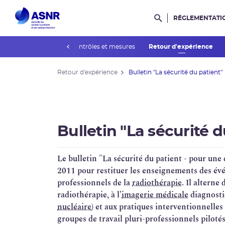
RÉGLEMENTATI
Rechercher dans l
prev
actives
Agréments, contrôles et mesures
Retour d'expérience
Retour d'expérience
Bulletin "La sécurité du patient"
Bulletin "La sécurité d
Le bulletin "La sécurité du patient - pour un
2011 pour restituer les enseignements des év
professionnels de la
radiothérapie
. Il alterne
radiothérapie, à l’
imagerie médicale
diagnosti
nucléaire
) et aux pratiques interventionnelles
groupes de travail pluri-professionnels pilotés 