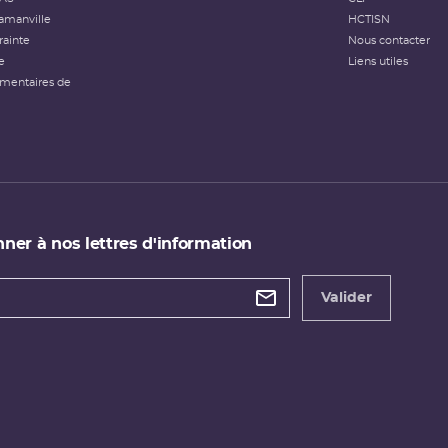
amanville
HCTISN
rainte
Nous contacter
e
Liens utiles
émentaires de
ner à nos lettres d'information
 de
etter
Valider
e