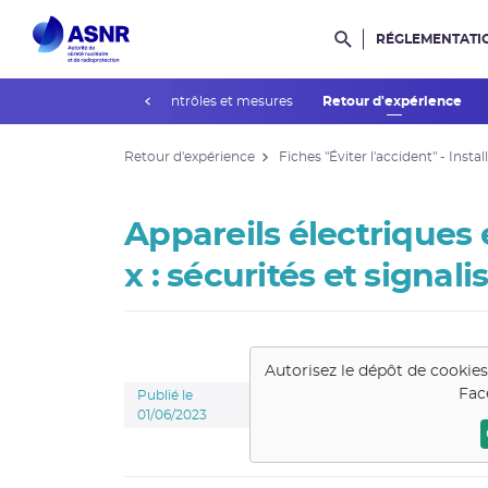
RÉGLEMENTATI
Rechercher dans l
prev
actives
Agréments, contrôles et mesures
Retour d'expérience
Retour d'expérience
Fiches "Éviter l'accident" - Inst
Appareils électriques
x : sécurités et signali
Autorisez le dépôt de cookie
Fac
Publié le
01/06/2023