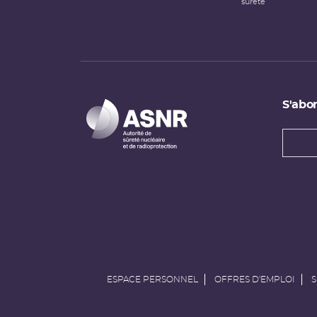
sûreté
S'abon
Types
newsl
Adress
e-
mail
ESPACE PERSONNEL
OFFRES D'EMPLOI