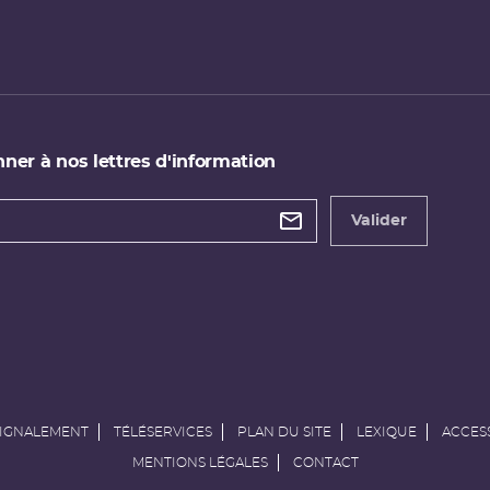
ner à nos lettres d'information
 de
etter
Valider
e
SIGNALEMENT
TÉLÉSERVICES
PLAN DU SITE
LEXIQUE
ACCESS
MENTIONS LÉGALES
CONTACT