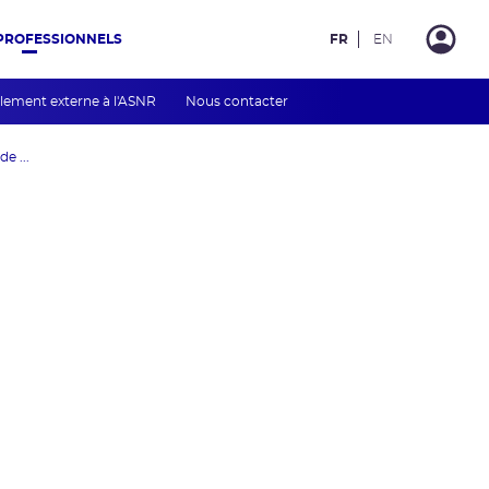
PROFESSIONNELS
FR
EN
lement externe à l'ASNR
Nous contacter
e ...