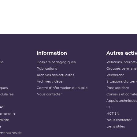
Information
Autres activ
ôle
Dossiers pédagogiques
Relations internat
Publications
Groupes permanen
Archives des actualités
Recherche
Archives vidéos
Situations d'urgen
iques
Centre d'information du public
Post-accident
dulaires
Nous contacter
Conseils et comit
Appuis techniques
FAS
CLI
amanville
HCTISN
rainte
Nous contacter
e
Liens utiles
émentaires de