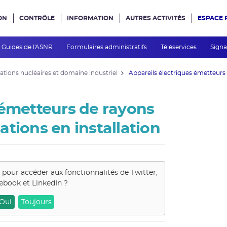
ON
CONTRÔLE
INFORMATION
AUTRES ACTIVITÉS
ESPACE 
e site
Guides de l'ASNR
Formulaires administratifs
Téléservices
Signa
allations nucléaires et domaine industriel
Appareils électriques émetteurs d
 émetteurs de rayons
sations en installation
s pour accéder aux fonctionnalités de
Twitter,
ebook et LinkedIn
?
Oui
Toujours