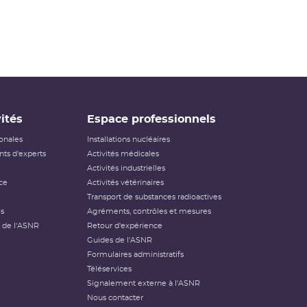
ités
Espace professionnels
ionales
Installations nucléaires
ts d'experts
Activités médicales
Activités industrielles
ce
Activités vétérinaires
Transport de substances radioactives
és
Agréments, contrôles et mesures
 de l'ASNR
Retour d'expérience
Guides de l'ASNR
Formulaires administratifs
Téléservices
Signalement externe à l'ASNR
Nous contacter