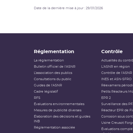
Date de la dernière mise à jour : 29/01/2026
Réglementation
Contrôle
La réglementation
Actualités du contr
Bulletin officiel de l'ASNR
L'ASNR en région
L’association des publics
Contrôle de l'ASNR
Consultations du public
INES et ASN-SFRO
Guides de l'ASNR
Réexamens périod
Cadre législatif
Petits Réacteurs Mo
RFS
EPR 2
Évaluations environnementales
Surveillance des P
Mesures de publicité diverses
Réacteur EPR de Fl
Élaboration des décisions et guides
Corrosion sous cont
INB
Usine Creusot Forg
Réglementation associée
Évaluations compl