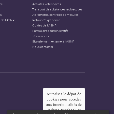
ce
Activités vétérinaires
Transport de substances radioactives
és
Agréments, contrôles et mesures
 de l'ASNR
Retour d'expérience
Guides de l'ASNR
Formulaires administratifs
Téléservices
Signalement externe à l'ASNR
Nous contacter
Autorisez le dépôt de
cookies pour accéder
aux fonctionnalités de
Twitter, Facebook et