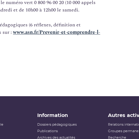
le numéro vert 0 800 96 00 20 (10 000 appels
ndredi et de 10h00 à 12h00 le samedi.
dagogiques (6 réflexes, définition et
 sur :
www.asn.fr/Prevenir-et-comprendre-l-
Information
Autres activ
ôle
Dossiers pédagogiques
Relations internat
Publications
Groupes permanen
Archives des actualités
Recherche