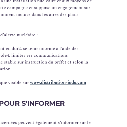
s à une installation nucléaire et aux moyens de
 cette campagne et suppose un engagement sur
cemment incluse dans les aires des plans
 d’alerte nucléaire :
t en dur2. se tenir informé à l’aide des
école4. limiter ses communications
 stable sur instruction du préfet et selon la
uation
que visible sur
www.distribution-iode.com
T POUR S’INFORMER
ncernées peuvent également s’informer sur le