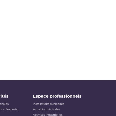
ités
Espace professionnels
ionales
Installations nucléaires
ts d'experts
Activités médicales
Activités industrielles