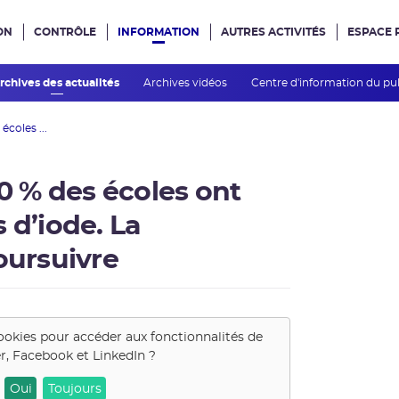
ON
CONTRÔLE
INFORMATION
AUTRES ACTIVITÉS
ESPACE 
e site
rchives des actualités
Archives vidéos
Centre d'information du pu
écoles ...
60 % des écoles ont
 d’iode. La
oursuivre
ookies pour accéder aux fonctionnalités de
r, Facebook et LinkedIn
?
Oui
Toujours