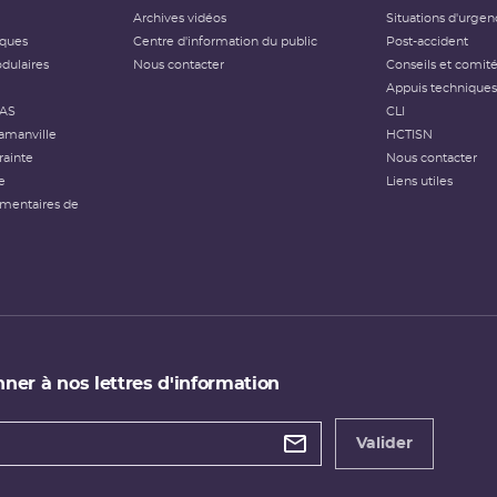
Archives vidéos
Situations d'urgen
iques
Centre d'information du public
Post-accident
dulaires
Nous contacter
Conseils et comit
Appuis techniques
FAS
CLI
amanville
HCTISN
rainte
Nous contacter
e
Liens utiles
émentaires de
ner à nos lettres d'information
 de
etter
Valider
e