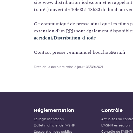
site www.distribution-iode.com et en appelant 
traités) ouvert de 10h00 à 18h30 du lundi au ve
Ce communiqué de presse ainsi que les films pé
extension d’un
PPI
) sont également disponibles
accident/Distribution-d-iode
Contact presse : emmanuel.bouchot@asn.fr
Date de la dernière mise à jour : 03/09/2021
Réglementation
Contrôle
La réglementation
Actualités du contr
Bulletin officiel de l'ASNR
L'ASNR en région
L’association des publics
Contrôle de l'ASNR