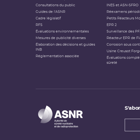
Consultations du public
INES et ASN-SFRO
Guides de l'ASNR
Réexamens périod
Cadre législatif
Petits Réacteurs Mo
RFS
EPR 2
Évaluations environnementales
Surveillance des P
Mesures de publicité diverses
Réacteur EPR de Fl
Élaboration des décisions et guides
Corrosion sous cont
INB
Usine Creusot Forg
Réglementation associée
Évaluations compl
sûreté
S'abon
Types
newsl
Adress