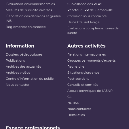
Évaluations environnementales
Surveillance des PFAS
Mesures de publicité diverses
Réacteur EPR de Flamanville
Élaboration des décisions et guides
Corrosion sous contrainte
INB
Usine Creusot Forge
Réglementation associée
Évaluations complémentaires de
sûreté
Information
Autres activités
Dossiers pédagogiques
Relations internationales
Publications
Groupes permanents d'experts
Archives des actualités
Recherche
Archives vidéos
Situations d'urgence
Centre d'information du public
Post-accident
Nous contacter
Conseils et comités
Appuis techniques de l'ASNR
CLI
HCTISN
Nous contacter
Liens utiles
Espace professionnels