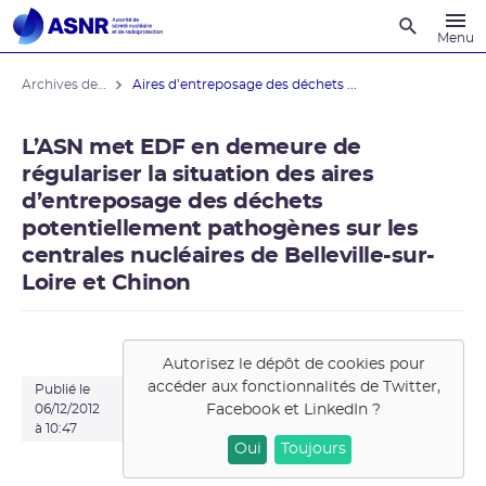
Recherche
Menu
Archives des actualités
Aires d’entreposage des déchets ...
L’ASN met EDF en demeure de
régulariser la situation des aires
d’entreposage des déchets
potentiellement pathogènes sur les
centrales nucléaires de Belleville-sur-
Loire et Chinon
Autorisez le dépôt de cookies pour
accéder aux fonctionnalités de
Twitter,
Publié le
Facebook et LinkedIn
?
06/12/2012
à 10:47
Oui
Toujours