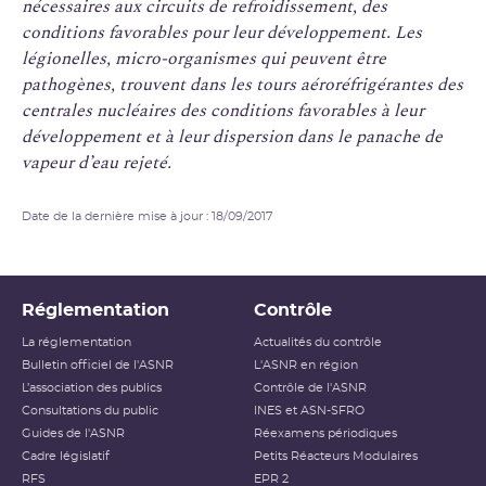
nécessaires aux circuits de refroidissement, des
conditions favorables pour leur développement. Les
légionelles, micro-organismes qui peuvent être
pathogènes, trouvent dans les tours aéroréfrigérantes des
centrales nucléaires des conditions favorables à leur
développement et à leur dispersion dans le panache de
vapeur d’eau rejeté.
Date de la dernière mise à jour : 18/09/2017
Réglementation
Contrôle
La réglementation
Actualités du contrôle
Bulletin officiel de l'ASNR
L'ASNR en région
L’association des publics
Contrôle de l'ASNR
Consultations du public
INES et ASN-SFRO
Guides de l'ASNR
Réexamens périodiques
Cadre législatif
Petits Réacteurs Modulaires
RFS
EPR 2