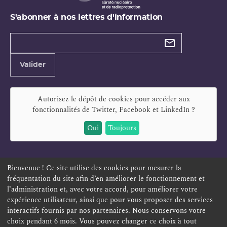
S'abonner à nos lettres d'information
Types de
newsletter
Adresse
Valider
e-
mail
Autorisez le dépôt de cookies pour accéder aux
fonctionnalités de
Twitter, Facebook et LinkedIn
?
Oui
Toujours
Bienvenue ! Ce site utilise des cookies pour mesurer la
fréquentation du site afin d’en améliorer le fonctionnement et
ESPACE PERSONNEL
OFFRES D'EMPLOI
SIGNALEMENT
l’administration et, avec votre accord, pour améliorer votre
TÉLÉSERVICES
PLAN DU SITE
LEXIQUE
expérience utilisateur, ainsi que pour vous proposer des services
interactifs fournis par nos partenaires. Nous conservons votre
ACCESSIBILITÉ
POLITIQUE DE CONFIDENTIALITÉ
choix pendant 6 mois. Vous pouvez changer ce choix à tout
MENTIONS LÉGALES
CONTACT