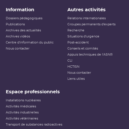
Information
Autres activités
Dossiers pédagogiques
Relations internationales
Publications
Groupes permanents d'experts
Archives des actualités
Recherche
Archives vidéos
Situations d'urgence
Centre d'information du public
Post-accident
Nous contacter
Conseils et comités
Appuis techniques de l'ASNR
CLI
HCTISN
Nous contacter
Liens utiles
Espace professionnels
Installations nucléaires
Activités médicales
Activités industrielles
Activités vétérinaires
Transport de substances radioactives