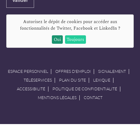
Valider
e-
mail
Autorisez le dépôt de cookies pour accéder aux
fonctionnalités de
Twitter, Facebook et LinkedIn
?
Oui
Toujours
ESPACE PERSONNEL
OFFRES D'EMPLOI
SIGNALEMENT
TÉLÉSERVICES
PLAN DU SITE
LEXIQUE
ACCESSIBILITÉ
POLITIQUE DE CONFIDENTIALITÉ
MENTIONS LÉGALES
CONTACT