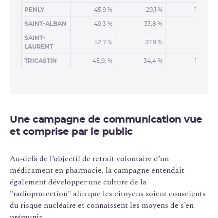
PENLY
45,9 %
29,1 %
100,0 %
SAINT-ALBAN
49,3 %
33,8 %
97,5 %
SAINT-
52,7 %
37,9 %
91,7 %
LAURENT
TRICASTIN
45,9, %
34,4 %
100,0 %
Une campagne de communication vue
et comprise par le public
Au-delà de l’objectif de retrait volontaire d’un
médicament en pharmacie, la campagne entendait
également développer une culture de la
"radioprotection" afin que les citoyens soient conscients
du risque nucléaire et connaissent les moyens de s’en
prémunir.