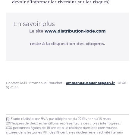
devoir d’informer les riverains sur les risques).
En savoir plus
Le site
www.distribution-iode.com
reste à la disposition des citoyens.
Contact ASN : Emmanuel Bouchot –
emmanuel.bouchot@asn.fr
- 01 46
16 41 44
[1]
Étude réalisée par BVA par téléphone du 27 février au 16 mars
2017auprès de deux échantillons, représentatifs des cibles interrogées : 1
030 personnes âgées de 18 ans et plus résidant dans des communes
situées dans les zones
PPI
des 19 centrales nucléaires en activité (terrain