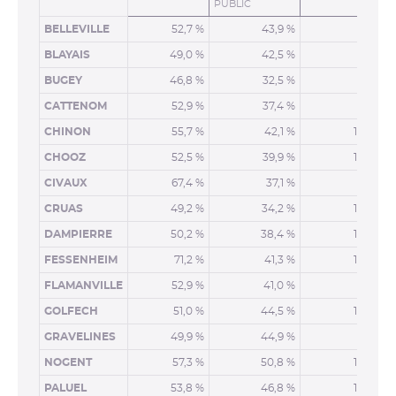
PUBLIC
BELLEVILLE
52,7 %
43,9 %
92,3 %
BLAYAIS
49,0 %
42,5 %
95,0 %
BUGEY
46,8 %
32,5 %
96,2 %
CATTENOM
52,9 %
37,4 %
96,2 %
CHINON
55,7 %
42,1 %
100,0 %
CHOOZ
52,5 %
39,9 %
100,0 %
CIVAUX
67,4 %
37,1 %
96,2 %
CRUAS
49,2 %
34,2 %
100,0 %
DAMPIERRE
50,2 %
38,4 %
100,0 %
FESSENHEIM
71,2 %
41,3 %
100,0 %
FLAMANVILLE
52,9 %
41,0 %
87,5 %
GOLFECH
51,0 %
44,5 %
100,0 %
GRAVELINES
49,9 %
44,9 %
91,8 %
NOGENT
57,3 %
50,8 %
100,0 %
PALUEL
53,8 %
46,8 %
100,0 %