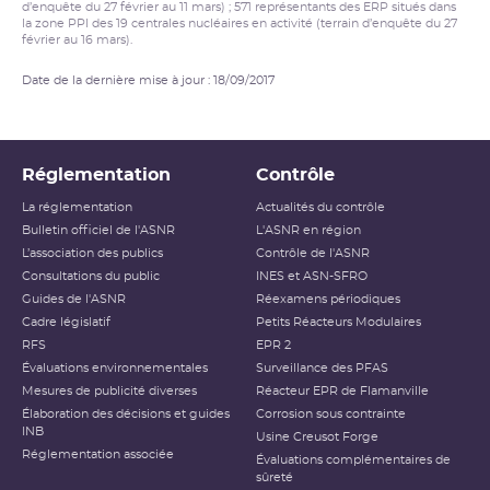
d’enquête du 27 février au 11 mars) ; 571 représentants des ERP situés dans
la zone PPI des 19 centrales nucléaires en activité (terrain d’enquête du 27
février au 16 mars).
Date de la dernière mise à jour : 18/09/2017
Réglementation
Contrôle
La réglementation
Actualités du contrôle
Bulletin officiel de l'ASNR
L'ASNR en région
L’association des publics
Contrôle de l'ASNR
Consultations du public
INES et ASN-SFRO
Guides de l'ASNR
Réexamens périodiques
Cadre législatif
Petits Réacteurs Modulaires
RFS
EPR 2
Évaluations environnementales
Surveillance des PFAS
Mesures de publicité diverses
Réacteur EPR de Flamanville
Élaboration des décisions et guides
Corrosion sous contrainte
INB
Usine Creusot Forge
Réglementation associée
Évaluations complémentaires de
sûreté