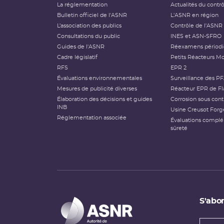
La réglementation
Actualités du contr
Bulletin officiel de l'ASNR
L'ASNR en région
L’association des publics
Contrôle de l'ASNR
Consultations du public
INES et ASN-SFRO
Guides de l'ASNR
Réexamens périod
Cadre législatif
Petits Réacteurs Mo
RFS
EPR 2
Évaluations environnementales
Surveillance des P
Mesures de publicité diverses
Réacteur EPR de Fl
Élaboration des décisions et guides
Corrosion sous cont
INB
Usine Creusot Forg
Réglementation associée
Évaluations compl
sûreté
S'abon
Types