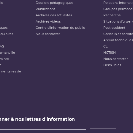
ôle
Dossiers pédagogiques
Relations internat
Publications
Groupes permanen
Archives des actualités
Recherche
Archives vidéos
Situations d'urgen
iques
Centre d'information du public
Post-accident
dulaires
Nous contacter
Conseils et comit
Appuis techniques
FAS
CLI
amanville
HCTISN
rainte
Nous contacter
e
Liens utiles
émentaires de
ner à nos lettres d'information
 de