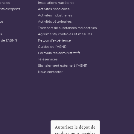
ionales
Installations nucléaires
ts d'experts
Activités médicales
Activités industrielles
ce
Activités vétérinaires
Transport de substances radioactives
és
Agréments, contrôles et mesures
 de l'ASNR
Retour d'expérience
Guides de l'ASNR
Formulaires administratifs
Téléservices
Signalement externe à l'ASNR
Nous contacter
Autorisez le dépôt de
cookies pour accéder