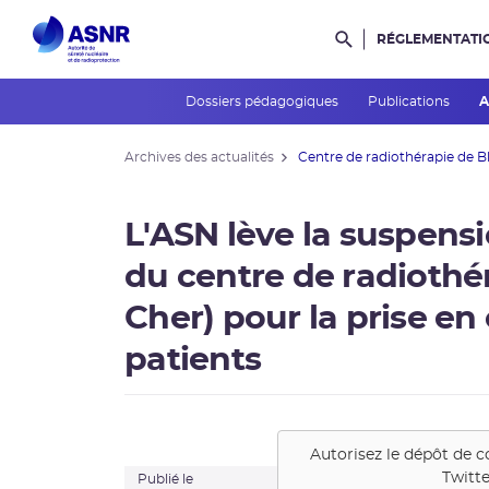
RÉGLEMENTATI
Rechercher dans l
Dossiers pédagogiques
Publications
A
Archives des actualités
Centre de radiothérapie de Blo
L'ASN lève la suspensi
du centre de radiothér
Cher) pour la prise e
patients
Autorisez le dépôt de c
Twitte
Publié le