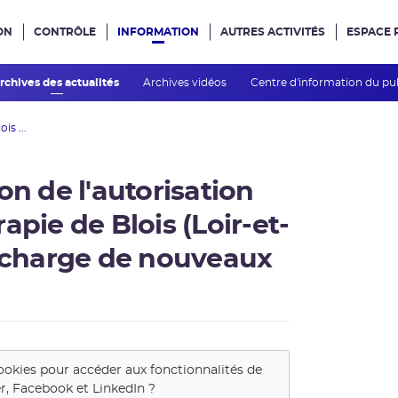
ON
CONTRÔLE
INFORMATION
AUTRES ACTIVITÉS
ESPACE 
e site
rchives des actualités
Archives vidéos
Centre d'information du pu
is ...
on de l'autorisation
apie de Blois (Loir-et-
n charge de nouveaux
ookies pour accéder aux fonctionnalités de
r, Facebook et LinkedIn
?