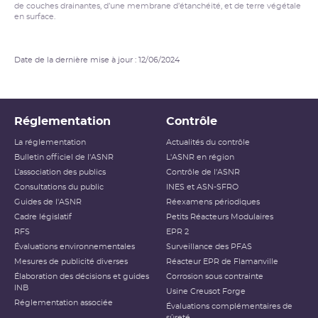
de couches drainantes, d’une membrane d’étanchéité, et de terre végétale
en surface.
Date de la dernière mise à jour : 12/06/2024
Réglementation
Contrôle
La réglementation
Actualités du contrôle
Bulletin officiel de l'ASNR
L'ASNR en région
L’association des publics
Contrôle de l'ASNR
Consultations du public
INES et ASN-SFRO
Guides de l'ASNR
Réexamens périodiques
Cadre législatif
Petits Réacteurs Modulaires
RFS
EPR 2
Évaluations environnementales
Surveillance des PFAS
Mesures de publicité diverses
Réacteur EPR de Flamanville
Élaboration des décisions et guides
Corrosion sous contrainte
INB
Usine Creusot Forge
Réglementation associée
Évaluations complémentaires de
sûreté