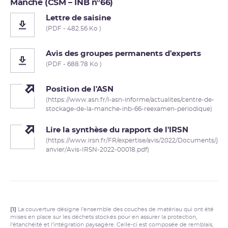
Manche (CSM – INB n°66)
Lettre de saisine
(PDF - 482.56 Ko )
Avis des groupes permanents d'experts
(PDF - 688.78 Ko )
Position de l'ASN
(https://www.asn.fr/l-asn-informe/actualites/centre-de-
stockage-de-la-manche-inb-66-reexamen-periodique)
Lire la synthèse du rapport de l'IRSN
(https://www.irsn.fr/FR/expertise/avis/2022/Documents/j
anvier/Avis-IRSN-2022-00018.pdf)
[1]
La couverture désigne l’ensemble des couches de matériau qui ont été
mises en place sur les déchets stockés pour en assurer la protection,
l’étanchéité et l’intégration paysagère. Celle-ci est composée de remblais,