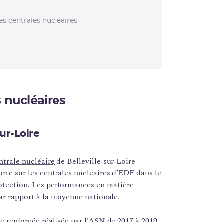
es centrales nucléaires
s nucléaires
sur-Loire
ntrale nucléaire
de Belleville‑sur‑Loire
rte sur les centrales nucléaires d’EDF dans le
rotection. Les performances en matière
par rapport à la moyenne nationale.
nce renforcée réalisée par l’ASN de 2017 à 2019