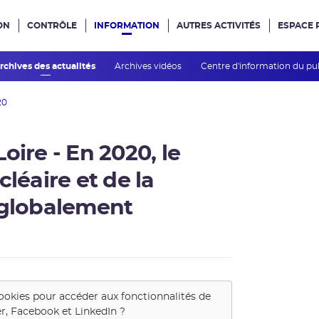
ON
CONTRÔLE
INFORMATION
AUTRES ACTIVITÉS
ESPACE 
e site
rchives des actualités
Archives vidéos
Centre d'information du pu
20
oire - En 2020, le
léaire et de la
 globalement
ookies pour accéder aux fonctionnalités de
er, Facebook et LinkedIn
?