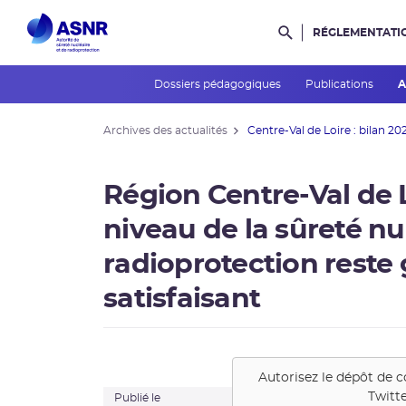
RÉGLEMENTATI
Rechercher dans l
Dossiers pédagogiques
Publications
A
Archives des actualités
Centre-Val de Loire : bilan 20
Région Centre-Val de L
niveau de la sûreté nuc
radioprotection reste
satisfaisant
Autorisez le dépôt de c
Twitt
Publié le