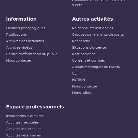
Évaluations complémentaires de
sûreté
Information
Autres activités
Dossiers pédagogiques
Relations internationales
Publications
Groupes permanents d'experts
Archives des actualités
Recherche
Archives vidéos
Situations d'urgence
Centre d'information du public
Post-accident
Nous contacter
Conseils et comités
Appuis techniques de l'ASNR
CLI
HCTISN
Nous contacter
Liens utiles
Espace professionnels
Installations nucléaires
Activités médicales
Activités industrielles
Activités vétérinaires