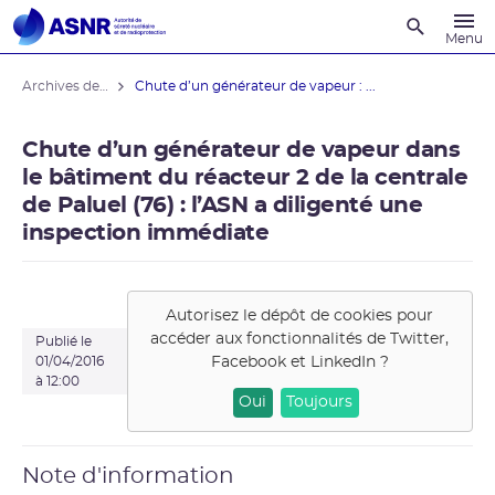
Recherche
Menu
Archives des actualités
Chute d’un générateur de vapeur : ...
Chute d’un générateur de vapeur dans
le bâtiment du réacteur 2 de la centrale
de Paluel (76) : l’ASN a diligenté une
inspection immédiate
Autorisez le dépôt de cookies pour
accéder aux fonctionnalités de
Twitter,
Publié le
Facebook et LinkedIn
?
01/04/2016
à 12:00
Oui
Toujours
Note d'information