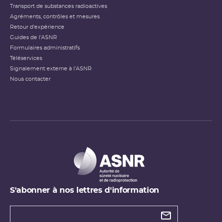
Transport de substances radioactives
Agréments, contrôles et mesures
Retour d'expérience
Guides de l'ASNR
Formulaires administratifs
Téléservices
Signalement externe à l'ASNR
Nous contacter
S'abonner à nos lettres d'information
Types de
newsletter