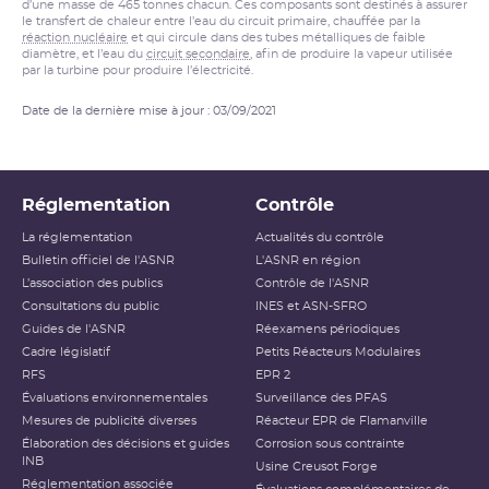
d’une masse de 465 tonnes chacun. Ces composants sont destinés à assurer
le transfert de chaleur entre l’eau du circuit primaire, chauffée par la
réaction nucléaire
et qui circule dans des tubes métalliques de faible
diamètre, et l’eau du
circuit secondaire
, afin de produire la vapeur utilisée
par la turbine pour produire l’électricité.
Date de la dernière mise à jour : 03/09/2021
Réglementation
Contrôle
La réglementation
Actualités du contrôle
Bulletin officiel de l'ASNR
L'ASNR en région
L’association des publics
Contrôle de l'ASNR
Consultations du public
INES et ASN-SFRO
Guides de l'ASNR
Réexamens périodiques
Cadre législatif
Petits Réacteurs Modulaires
RFS
EPR 2
Évaluations environnementales
Surveillance des PFAS
Mesures de publicité diverses
Réacteur EPR de Flamanville
Élaboration des décisions et guides
Corrosion sous contrainte
INB
Usine Creusot Forge
Réglementation associée