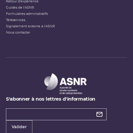
Retour d'expérience
Guides de l'ASNR
Formulaires administratifs
Téléservices
Signalement externe à l'ASNR
Nous contacter
S'abonner à nos lettres d'information
Types de
newsletter
Adresse
Valider
e-