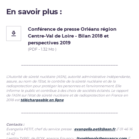
En savoir plus :
Conférence de presse Orléans région
Centre-Val de Loire - Bilan 2018 et
perspectives 2019
(PDF - 1.32 Mo )
_______________________________________
L’Autorité de sûreté nucléaire (ASN), autorité administrative indépendante,
assure, au nom de l’Etat, le contrôle de la sûreté nucléaire et de la
radioprotection pour protéger les personnes et l’environnement. Elle
informe le public et contribue à des choix de sociétés éclairés. Le rapport
de l’ASN sur l’état de sûreté nucléaire et de radioprotection en France en
2018 est
téléchargeable en ligne
_______________________________________
Contacts
:
Evangelia PETIT, chef du service presse :
evangelia.petit@asn.fr
// 01 46 16
41 42
Laetitia TYREL de POIX, agence Equancy :
ltyreldepoix@equancy.com
//