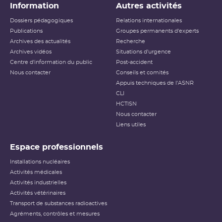
Information
Autres activités
Dossiers pédagogiques
Relations internationales
Publications
Groupes permanents d'experts
Archives des actualités
Recherche
Archives vidéos
Situations d'urgence
Centre d'information du public
Post-accident
Nous contacter
Conseils et comités
Appuis techniques de l'ASNR
CLI
HCTISN
Nous contacter
Liens utiles
Espace professionnels
Installations nucléaires
Activités médicales
Activités industrielles
Activités vétérinaires
Transport de substances radioactives
Agréments, contrôles et mesures