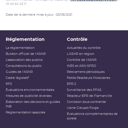
01 45 64 43 11
Date de la dernière mise à jour : 03/09/2021
Réglementation
Contrôle
La réglementation
Actualités du contrôle
Bulletin officiel de l'ASNR
L'ASNR en région
L’association des publics
Contrôle de l'ASNR
Consultations du public
INES et ASN-SFRO
Guides de l'ASNR
Réexamens périodiques
Cadre législatif
Petits Réacteurs Modulaires
RFS
EPR 2
Évaluations environnementales
Surveillance des PFAS
Mesures de publicité diverses
Réacteur EPR de Flamanville
Élaboration des décisions et guides
Corrosion sous contrainte
INB
Usine Creusot Forge
Réglementation associée
Évaluations complémentaires de
sûreté