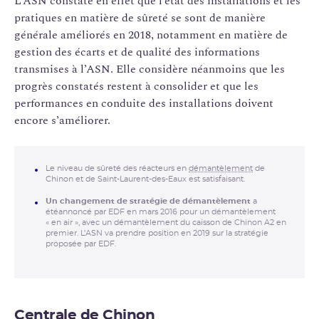
L’ASN constate en effet que l’état des installations et les
pratiques en matière de sûreté se sont de manière
générale améliorés en 2018, notamment en matière de
gestion des écarts et de qualité des informations
transmises à l’ASN. Elle considère néanmoins que les
progrès constatés restent à consolider et que les
performances en conduite des installations doivent
encore s’améliorer.
Le niveau de sûreté des réacteurs en
démantèlement
de
Chinon et de Saint-Laurent-des-Eaux est satisfaisant.
Un changement de stratégie de démantèlement
a
étéannoncé par EDF en mars 2016 pour un démantèlement
« en air », avec un démantèlement du caisson de Chinon A2 en
premier. L’ASN va prendre position en 2019 sur la stratégie
proposée par EDF.
Centrale de Chinon