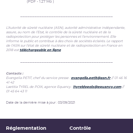
(PDF - 1.27 Mo )
_______________________________________
L’Autorité de sûreté nucléaire (ASN), autorité administrative indépendante,
assure, au nom de l’Etat, le contrôle de la sûreté nucléaire et de la
radioprotection pour protéger les personnes et l’environnement. Elle
informe le public et contribue à des choix de sociétés éclairés. Le rapport
de l’ASN sur l’état de sûreté nucléaire et de radioprotection en France en
2018 est
téléchargeable en ligne
_______________________________________
Contacts
:
Evangelia PETIT, chef du service presse :
evangelia.petit@asn.fr
// 01 46 16
41 42
Laetitia TYREL de POIX, agence Equancy :
ltyreldepoix@equancy.com
//
01 45 64 43 11
Date de la dernière mise à jour : 03/09/2021
Réglementation
Contrôle