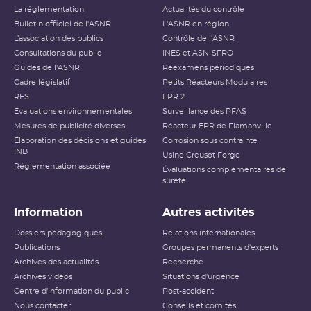
La réglementation
Actualités du contrôle
Bulletin officiel de l'ASNR
L'ASNR en région
L’association des publics
Contrôle de l'ASNR
Consultations du public
INES et ASN-SFRO
Guides de l'ASNR
Réexamens périodiques
Cadre législatif
Petits Réacteurs Modulaires
RFS
EPR 2
Évaluations environnementales
Surveillance des PFAS
Mesures de publicité diverses
Réacteur EPR de Flamanville
Élaboration des décisions et guides
Corrosion sous contrainte
INB
Usine Creusot Forge
Réglementation associée
Évaluations complémentaires de
sûreté
Information
Autres activités
Dossiers pédagogiques
Relations internationales
Publications
Groupes permanents d'experts
Archives des actualités
Recherche
Archives vidéos
Situations d'urgence
Centre d'information du public
Post-accident
Nous contacter
Conseils et comités