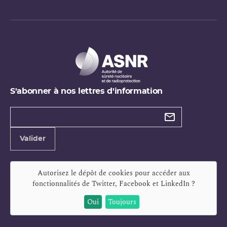
S'abonner à nos lettres d'information
Types de
newsletter
Adresse
Valider
e-
mail
Autorisez le dépôt de cookies pour accéder aux
fonctionnalités de
Twitter, Facebook et LinkedIn
?
Oui
Toujours