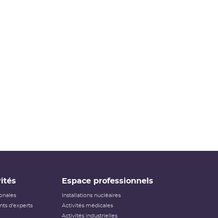
ités
Espace professionnels
ionales
Installations nucléaires
ts d'experts
Activités médicales
Activités industrielles