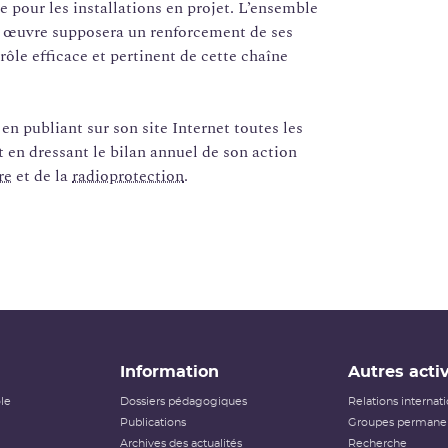
pour les installations en projet. L’ensemble
en œuvre supposera un renforcement de ses
ôle efficace et pertinent de cette chaîne
n publiant sur son site Internet toutes les
et en dressant le bilan annuel de son action
re
et de la
radioprotection
.
Information
Autres activ
ôle
Dossiers pédagogiques
Relations internat
Publications
Groupes permanen
Archives des actualités
Recherche