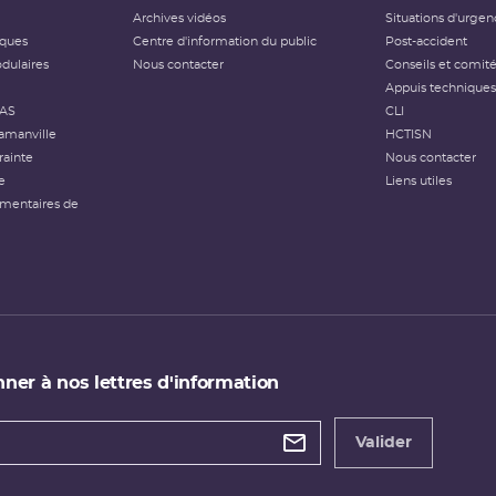
Archives vidéos
Situations d'urgen
iques
Centre d'information du public
Post-accident
dulaires
Nous contacter
Conseils et comit
Appuis techniques
FAS
CLI
amanville
HCTISN
rainte
Nous contacter
e
Liens utiles
émentaires de
ner à nos lettres d'information
 de
etter
Valider
e