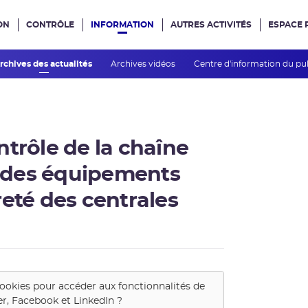
ON
CONTRÔLE
INFORMATION
AUTRES ACTIVITÉS
ESPACE 
e site
rchives des actualités
Archives vidéos
Centre d'information du pu
ntrôle de la chaîne
 des équipements
reté des centrales
cookies pour accéder aux fonctionnalités de
er, Facebook et LinkedIn
?