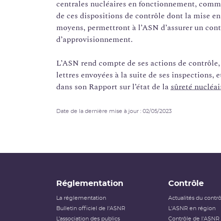
centrales nucléaires en fonctionnement, comme 
de ces dispositions de contrôle dont la mise 
moyens, permettront à l’ASN d’assurer un contr
d’approvisionnement.
L’ASN rend compte de ses actions de contrôle, e
lettres envoyées à la suite de ses inspections, 
dans son Rapport sur l’état de la
sûreté nucléai
Date de la dernière mise à jour : 02/05/2023
Réglementation
Contrôle
La réglementation
Actualités du contr
Bulletin officiel de l'ASNR
L'ASNR en région
L’association des publics
Contrôle de l'ASNR