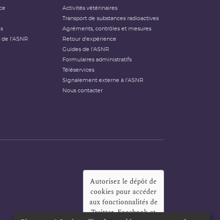
ce
Activités vétérinaires
Transport de substances radioactives
és
Agréments, contrôles et mesures
 de l'ASNR
Retour d'expérience
Guides de l'ASNR
Formulaires administratifs
Téléservices
Signalement externe à l'ASNR
Nous contacter
Autorisez le dépôt de
cookies pour accéder
aux fonctionnalités de
Twitter, Facebook et