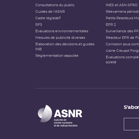
Consultations du public
INES et ASN-SFRO
Guides de l'ASNR
Réexamens périod
Cadre législatif
Petits Réacteurs Mo
RFS
EPR 2
Évaluations environnementales
Surveillance des P
Mesures de publicité diverses
Réacteur EPR de Fl
Élaboration des décisions et guides
Corrosion sous cont
INB
Usine Creusot Forg
Réglementation associée
Évaluations compl
sûreté
S'abon
Types
newsl
Adress