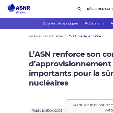
RÉGLEMENTATI
Rechercher dans l
Dossiers pédagogiques
Publications
A
Archives des actualités
Contrôle de la chaîne ...
L’ASN renforce son co
d’approvisionnement
importants pour la sû
nucléaires
Autorisez le dépôt de 
Twitt
Publié le 25/04/2023