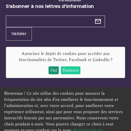
S'abonner à nos lettres d'information
Types de
newsletter
Adresse
Valider
e-
mail
Autorisez le dépôt de cookies pour accéder aux
fonctionnalités de
Twitter, Facebook et LinkedIn
?
Oui
Toujours
Bienvenue ! Ce site utilise des cookies pour mesurer la
fréquentation du site afin d’en améliorer le fonctionnement et
ESPACE PERSONNEL
OFFRES D'EMPLOI
SIGNALEMENT
l’administration et, avec votre accord, pour améliorer votre
TÉLÉSERVICES
PLAN DU SITE
LEXIQUE
expérience utilisateur, ainsi que pour vous proposer des services
interactifs fournis par nos partenaires. Nous conservons votre
ACCESSIBILITÉ
POLITIQUE DE CONFIDENTIALITÉ
choix pendant 6 mois. Vous pouvez changer ce choix à tout
MENTIONS LÉGALES
CONTACT
moment en vous rendant sur la page
Mentions légales