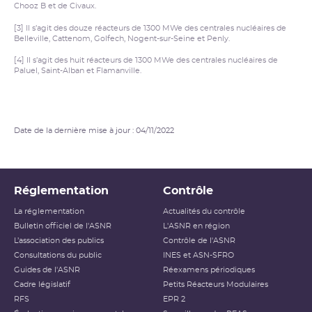
Chooz B et de Civaux.
[3] Il s’agit des douze réacteurs de 1300 MWe des centrales nucléaires de
Belleville, Cattenom, Golfech, Nogent-sur-Seine et Penly.
[4] Il s’agit des huit réacteurs de 1300 MWe des centrales nucléaires de
Paluel, Saint-Alban et Flamanville.
Date de la dernière mise à jour : 04/11/2022
Réglementation
Contrôle
La réglementation
Actualités du contrôle
Bulletin officiel de l'ASNR
L'ASNR en région
L’association des publics
Contrôle de l'ASNR
Consultations du public
INES et ASN-SFRO
Guides de l'ASNR
Réexamens périodiques
Cadre législatif
Petits Réacteurs Modulaires
RFS
EPR 2