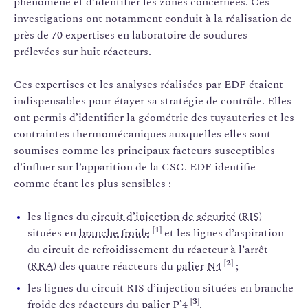
phénomène et d’identifier les zones concernées. Ces
investigations ont notamment conduit à la réalisation de
près de 70 expertises en laboratoire de soudures
prélevées sur huit réacteurs.
Ces expertises et les analyses réalisées par EDF étaient
indispensables pour étayer sa stratégie de contrôle. Elles
ont permis d’identifier la géométrie des tuyauteries et les
contraintes thermomécaniques auxquelles elles sont
soumises comme les principaux facteurs susceptibles
d’influer sur l’apparition de la CSC. EDF identifie
comme étant les plus sensibles :
les lignes du
circuit d’injection de sécurité
(
RIS
)
[1]
situées en
branche froide
et les lignes d’aspiration
du circuit de refroidissement du réacteur à l’arrêt
[2]
(
RRA
) des quatre réacteurs du
palier
N4
;
les lignes du circuit RIS d’injection situées en branche
[3]
froide des réacteurs du palier P’4
.