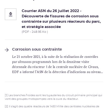
Courrier ASN du 26 juillet 2022 -
Découverte de fissures de corrosion sous
contrainte sur plusieurs réacteurs du parc,
et stratégie associée
(PDF - 248.95 Ko )
Corrosion sous contrainte
Le 21 octobre 2021, à la suite de la réalisation de contrôles
par ultrasons programmés lors de la deuxième visite
décennale du réacteur 1 de la centrale nucléaire de Civaux,
EDF a informé l’ASN de la détection d’indications au niveau
de soudures des coudes des tuyauteries d’injection de
sécurité du
circuit primaire
principal du réacteur.
[1] Les branches froides sont les tuyauteries du circuit primaire principal qui
vont des groupes motopompes vers la cuve du réacteur.
[2] Il s’agit des quatre réacteurs de 1450 MWe des centrales nucléaires de