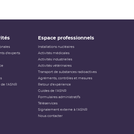
ités
Espace professionnels
ionales
Installations nucléaires
ts d'experts
Activités médicales
Activités industrielles
ce
Activités vétérinaires
Transport de substances radioactives
és
Agréments, contrôles et mesures
 de l'ASNR
Retour d'expérience
Guides de l'ASNR
Formulaires administratifs
Téléservices
Signalement externe à l'ASNR
Nous contacter