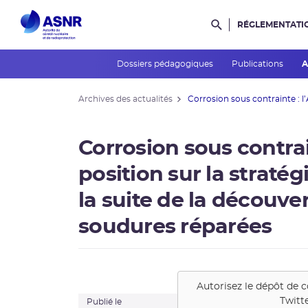
RÉGLEMENTATI
Rechercher dans l
Dossiers pédagogiques
Publications
A
Archives des actualités
Corrosion sous contrainte : l’
Corrosion sous contrai
position sur la straté
la suite de la découver
soudures réparées
Autorisez le dépôt de 
Twitt
Publié le