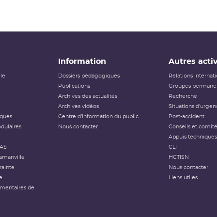
Information
Autres activ
ôle
Dossiers pédagogiques
Relations internat
Publications
Groupes permanen
Archives des actualités
Recherche
Archives vidéos
Situations d'urgen
iques
Centre d'information du public
Post-accident
dulaires
Nous contacter
Conseils et comit
Appuis techniques
FAS
CLI
amanville
HCTISN
rainte
Nous contacter
e
Liens utiles
émentaires de