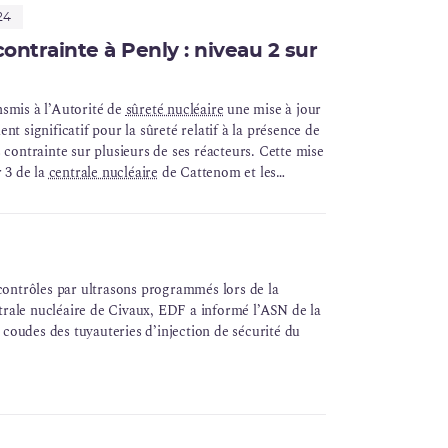
24
ontrainte à Penly : niveau 2 sur
smis à l’Autorité de
sûreté nucléaire
une mise à jour
nt significatif pour la sûreté relatif à la présence de
 contrainte sur plusieurs de ses réacteurs. Cette mise
r 3 de la
centrale nucléaire
de Cattenom et les
cléaires de Civaux, Chooz B et Penly.
e contrôles par ultrasons programmés lors de la
trale nucléaire de Civaux, EDF a informé l’ASN de la
 coudes des tuyauteries d’injection de sécurité du