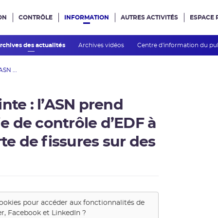
ON
CONTRÔLE
INFORMATION
AUTRES ACTIVITÉS
ESPACE 
e site
rchives des actualités
Archives vidéos
Centre d'information du pu
ASN ...
nte : l’ASN prend
gie de contrôle d’EDF à
te de fissures sur des
cookies pour accéder aux fonctionnalités de
er, Facebook et LinkedIn
?