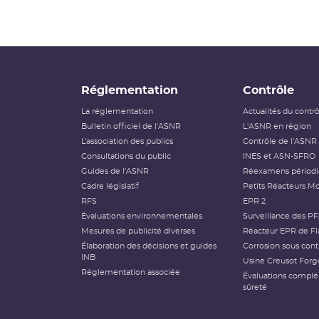
Réglementation
Contrôle
La réglementation
Actualités du contr
Bulletin officiel de l'ASNR
L'ASNR en région
L’association des publics
Contrôle de l'ASNR
Consultations du public
INES et ASN-SFRO
Guides de l'ASNR
Réexamens périod
Cadre législatif
Petits Réacteurs Mo
RFS
EPR 2
Évaluations environnementales
Surveillance des P
Mesures de publicité diverses
Réacteur EPR de Fl
Élaboration des décisions et guides
Corrosion sous cont
INB
Usine Creusot Forg
Réglementation associée
Évaluations compl
sûreté