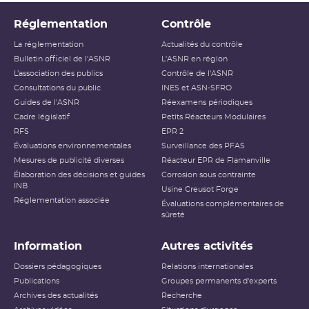
Réglementation
Contrôle
La réglementation
Actualités du contrôle
Bulletin officiel de l'ASNR
L'ASNR en région
L’association des publics
Contrôle de l'ASNR
Consultations du public
INES et ASN-SFRO
Guides de l'ASNR
Réexamens périodiques
Cadre législatif
Petits Réacteurs Modulaires
RFS
EPR 2
Évaluations environnementales
Surveillance des PFAS
Mesures de publicité diverses
Réacteur EPR de Flamanville
Élaboration des décisions et guides
Corrosion sous contrainte
INB
Usine Creusot Forge
Réglementation associée
Évaluations complémentaires de
sûreté
Information
Autres activités
Dossiers pédagogiques
Relations internationales
Publications
Groupes permanents d'experts
Archives des actualités
Recherche