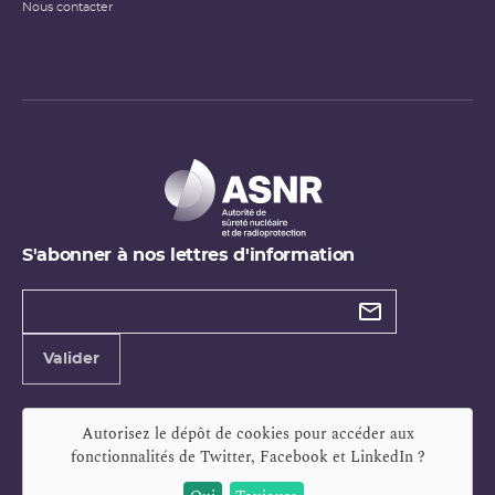
Nous contacter
S'abonner à nos lettres d'information
Types de
newsletter
Adresse
Valider
e-
mail
Autorisez le dépôt de cookies pour accéder aux
fonctionnalités de
Twitter, Facebook et LinkedIn
?