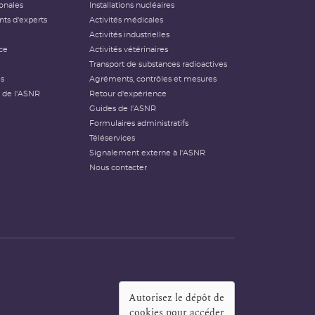
ionales
Installations nucléaires
ts d'experts
Activités médicales
Activités industrielles
ce
Activités vétérinaires
Transport de substances radioactives
és
Agréments, contrôles et mesures
 de l'ASNR
Retour d'expérience
Guides de l'ASNR
Formulaires administratifs
Téléservices
Signalement externe à l'ASNR
Nous contacter
Autorisez le dépôt de
cookies pour accéder