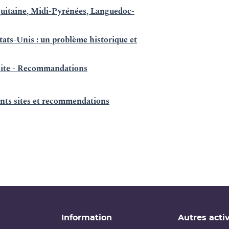
uitaine, Midi-Pyrénées, Languedoc-
ats-Unis : un problème historique et
gnite - Recommandations
ents sites et recommendations
Information
Autres activ