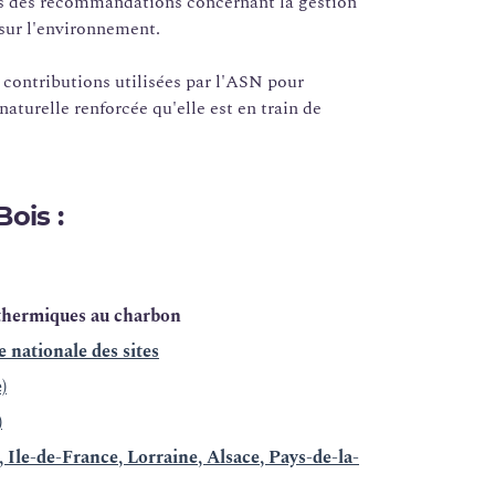
is des recommandations concernant la gestion
 sur l'environnement.
contributions utilisées par l'ASN pour
naturelle renforcée qu'elle est en train de
Bois :
 thermiques au charbon
 nationale des sites
)
)
Ile-de-France, Lorraine, Alsace, Pays-de-la-