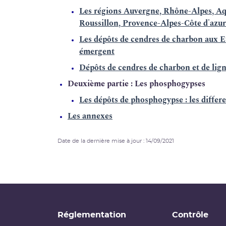
Les régions Auvergne, Rhône-Alpes, Aq
Roussillon, Provence-Alpes-Côte d'azur
Les dépôts de cendres de charbon aux Et
émergent
Dépôts de cendres de charbon et de li
Deuxième partie : Les phosphogypses
Les dépôts de phosphogypse : les differ
Les annexes
Date de la dernière mise à jour : 14/09/2021
Réglementation
Contrôle