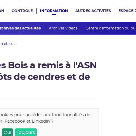
ON
CONTRÔLE
INFORMATION
AUTRES ACTIVITÉS
ESPACE 
e site
rchives des actualités
Archives vidéos
Centre d'information du pu
et les ...
s Bois a remis à l'ASN
ôts de cendres et de
cookies pour accéder aux fonctionnalités de
er, Facebook et LinkedIn
?
Oui
Toujours