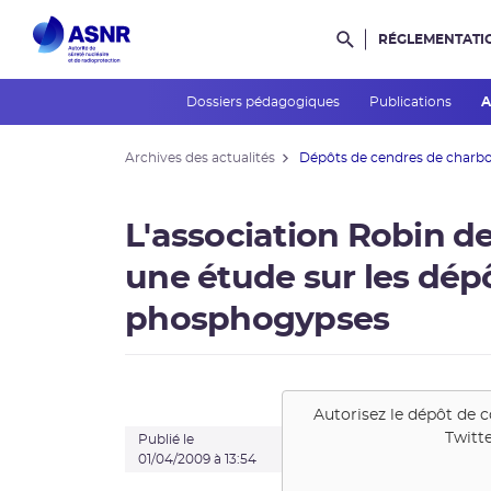
RÉGLEMENTATI
Rechercher dans l
Dossiers pédagogiques
Publications
A
Archives des actualités
Dépôts de cendres de charbon 
L'association Robin de
une étude sur les dép
phosphogypses
Autorisez le dépôt de 
Twitt
Publié le
01/04/2009 à 13:54