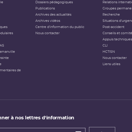
ôle
Dossiers pédagogiques
Relations internat
Publications
Groupes permanen
Archives des actualités
Recherche
Archives vidéos
Situations d'urgen
iques
Centre d'information du public
Post-accident
dulaires
Nous contacter
Conseils et comit
Appuis techniques
FAS
CLI
amanville
HCTISN
rainte
Nous contacter
e
Liens utiles
émentaires de
ner à nos lettres d'information
 de