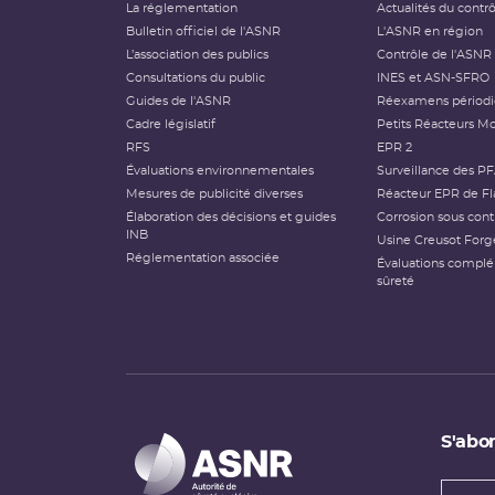
La réglementation
Actualités du contr
Bulletin officiel de l'ASNR
L'ASNR en région
L’association des publics
Contrôle de l'ASNR
Consultations du public
INES et ASN-SFRO
Guides de l'ASNR
Réexamens périod
Cadre législatif
Petits Réacteurs Mo
RFS
EPR 2
Évaluations environnementales
Surveillance des P
Mesures de publicité diverses
Réacteur EPR de Fl
Élaboration des décisions et guides
Corrosion sous cont
INB
Usine Creusot Forg
Réglementation associée
Évaluations compl
sûreté
S'abon
Types