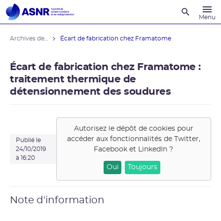
Recherche
Menu
Archives des actualités
Écart de fabrication chez Framatome
Écart de fabrication chez Framatome :
traitement thermique de
détensionnement des soudures
Autorisez le dépôt de cookies pour
accéder aux fonctionnalités de
Twitter,
Publié le
Facebook et LinkedIn
?
24/10/2019
à 16:20
Oui
Toujours
Note d'information