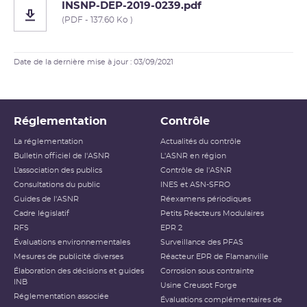
INSNP-DEP-2019-0239.pdf
(PDF - 137.60 Ko )
Date de la dernière mise à jour : 03/09/2021
Réglementation
Contrôle
La réglementation
Actualités du contrôle
Bulletin officiel de l'ASNR
L'ASNR en région
L’association des publics
Contrôle de l'ASNR
Consultations du public
INES et ASN-SFRO
Guides de l'ASNR
Réexamens périodiques
Cadre législatif
Petits Réacteurs Modulaires
RFS
EPR 2
Évaluations environnementales
Surveillance des PFAS
Mesures de publicité diverses
Réacteur EPR de Flamanville
Élaboration des décisions et guides
Corrosion sous contrainte
INB
Usine Creusot Forge
Réglementation associée
Évaluations complémentaires de