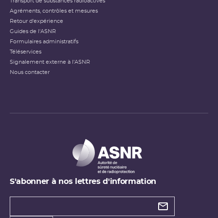
Transport de substances radioactives
Agréments, contrôles et mesures
Retour d'expérience
Guides de l'ASNR
Formulaires administratifs
Téléservices
Signalement externe à l'ASNR
Nous contacter
S'abonner à nos lettres d'information
Types de
newsletter