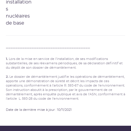
____________________________________
1.
Lors de la mise en service de l’installation, de ses modifications
substantielles, de ses réexamens périodiques, de sa déclaration définitif et
du dépôt de son dossier de démantèlement.
2.
Le dossier de démantèlement justifie les opérations de démantèlement,
apporte une démonstration de sûreté et décrit les impacts de ces
opérations, conformément à l’article R. 593-67 du code de l’environnement.
Son instruction aboutit à la prescription, par le gouvernement de ce
démantèlement, après enquête publique et avis de l’ASN, conformément à
l’article L. 593-28 du code de l’environnement.
Date de la dernière mise à jour : 10/11/2021