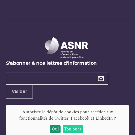
S'abonner à nos lettres d'information
Types de
newsletter
Adresse
Valider
e-
mail
Autorisez le dépôt de cookies pour accéder aux
fonctionnalités de
Twitter, Facebook et LinkedIn
?
Oui
Toujours