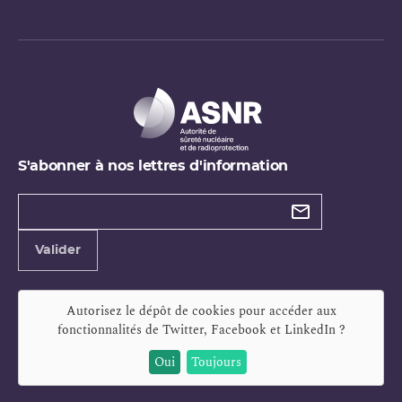
S'abonner à nos lettres d'information
Types de
newsletter
Adresse
Valider
e-
mail
Autorisez le dépôt de cookies pour accéder aux
fonctionnalités de
Twitter, Facebook et LinkedIn
?
Oui
Toujours