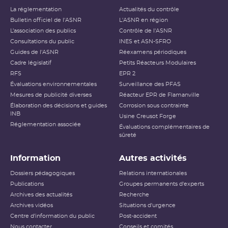
s’améliorer.
La réglementation
Actualités du contrôle
Bulletin officiel de l'ASNR
L'ASNR en région
L’association des publics
Contrôle de l'ASNR
Consultations du public
INES et ASN-SFRO
Guides de l'ASNR
Réexamens périodiques
Cadre législatif
Petits Réacteurs Modulaires
RFS
EPR 2
Évaluations environnementales
Surveillance des PFAS
Mesures de publicité diverses
Réacteur EPR de Flamanville
Élaboration des décisions et guides
Corrosion sous contrainte
INB
Usine Creusot Forge
Réglementation associée
Évaluations complémentaires de
sûreté
Information
Autres activités
Dossiers pédagogiques
Relations internationales
Publications
Groupes permanents d'experts
Archives des actualités
Recherche
Archives vidéos
Situations d'urgence
Centre d'information du public
Post-accident
Nous contacter
Conseils et comités