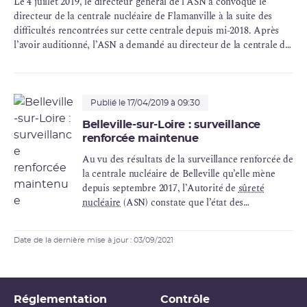
Le 4 juillet 2019, le directeur général de l’ASN a convoqué le
directeur de la centrale nucléaire de Flamanville à la suite des
difficultés rencontrées sur cette centrale depuis mi-2018. Après
l’avoir auditionné, l’ASN a demandé au directeur de la centrale de
transmettre d’ici la fin du mois d’août un plan d’action visant à
renforcer la maîtrise et le contrôle des activités d’exploitation.
Publié le 17/04/2019 à 09:30
Belleville-sur-Loire : surveillance
renforcée maintenue
Au vu des résultats de la surveillance renforcée de
la centrale nucléaire de Belleville qu’elle mène
depuis septembre 2017, l’Autorité de
sûreté
nucléaire
(ASN) constate que l’état des
installations et les pratiques en matière de sûreté
se sont de manière générale améliorés en 2018,
Date de la dernière mise à jour : 03/09/2021
notamment en matière de gestion des écarts et de
qualité des informations transmises à l’ASN. Elle
considère néanmoins que les progrès constatés
restent à consolider et que les performances en
Réglementation
Contrôle
conduite des installations doivent encore