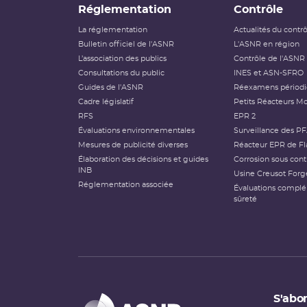
Réglementation
Contrôle
La réglementation
Actualités du contr
Bulletin officiel de l'ASNR
L'ASNR en région
L’association des publics
Contrôle de l'ASNR
Consultations du public
INES et ASN-SFRO
Guides de l'ASNR
Réexamens périod
Cadre législatif
Petits Réacteurs Mo
RFS
EPR 2
Évaluations environnementales
Surveillance des P
Mesures de publicité diverses
Réacteur EPR de Fl
Élaboration des décisions et guides
Corrosion sous cont
INB
Usine Creusot Forg
Réglementation associée
Évaluations compl
sûreté
S'abon