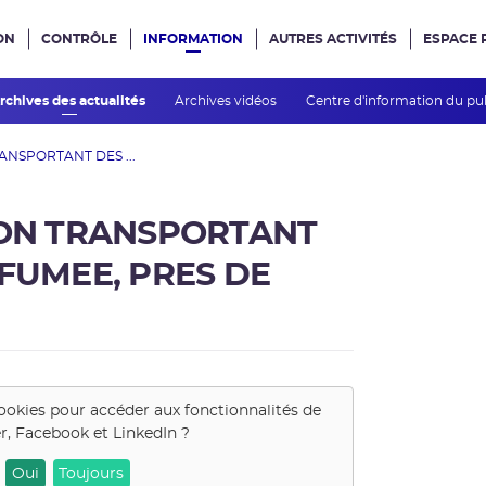
ON
CONTRÔLE
INFORMATION
AUTRES ACTIVITÉS
ESPACE 
e site
rchives des actualités
Archives vidéos
Centre d'information du pu
ANSPORTANT DES ...
ION TRANSPORTANT
FUMEE, PRES DE
ookies pour accéder aux fonctionnalités de
r, Facebook et LinkedIn
?
Oui
Toujours