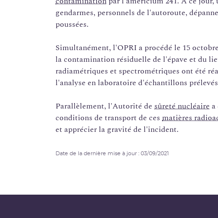
contamination
par l'américium 241. A ce jour,
gendarmes, personnels de l'autoroute, dépanneur
poussées.
Simultanément, l'OPRI a procédé le 15 octobre 
la contamination résiduelle de l'épave et du lie
radiamétriques et spectrométriques ont été réal
l'analyse en laboratoire d'échantillons prélevés
Parallèlement, l'Autorité de
sûreté nucléaire
a 
conditions de transport de ces
matières radioa
et apprécier la gravité de l'incident.
Date de la dernière mise à jour : 03/09/2021