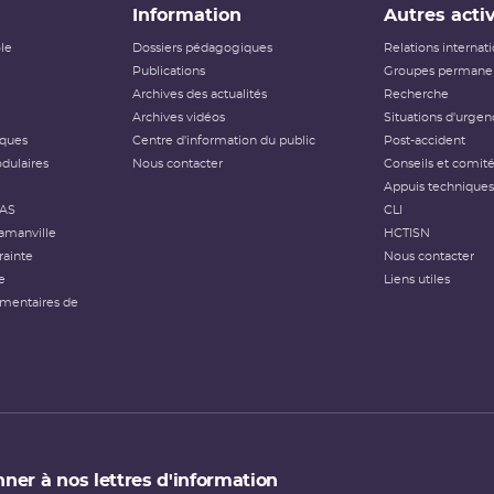
Information
Autres activ
ôle
Dossiers pédagogiques
Relations internat
Publications
Groupes permanen
Archives des actualités
Recherche
Archives vidéos
Situations d'urgen
iques
Centre d'information du public
Post-accident
dulaires
Nous contacter
Conseils et comit
Appuis techniques
FAS
CLI
amanville
HCTISN
rainte
Nous contacter
e
Liens utiles
émentaires de
ner à nos lettres d'information