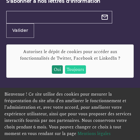
S'abonner à nos lettres d'information
Types de
newsletter
Adresse
Valider
e-
mail
Autorisez le dépôt de cookies pour accéder aux
fonctionnalités de
Twitter, Facebook et LinkedIn
?
Oui
Toujours
Bienvenue ! Ce site utilise des cookies pour mesurer la
fréquentation du site afin d’en améliorer le fonctionnement et
ESPACE PERSONNEL
OFFRES D'EMPLOI
SIGNALEMENT
l’administration et, avec votre accord, pour améliorer votre
TÉLÉSERVICES
PLAN DU SITE
LEXIQUE
expérience utilisateur, ainsi que pour vous proposer des services
interactifs fournis par nos partenaires. Nous conservons votre
ACCESSIBILITÉ
POLITIQUE DE CONFIDENTIALITÉ
choix pendant 6 mois. Vous pouvez changer ce choix à tout
MENTIONS LÉGALES
CONTACT
moment en vous rendant sur la page
Mentions légales