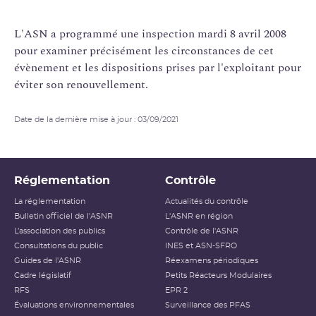
L'ASN a programmé une inspection mardi 8 avril 2008
pour examiner précisément les circonstances de cet
évènement et les dispositions prises par l'exploitant pour
éviter son renouvellement.
Date de la dernière mise à jour : 03/09/2021
Réglementation
Contrôle
La réglementation
Actualités du contrôle
Bulletin officiel de l'ASNR
L'ASNR en région
L’association des publics
Contrôle de l'ASNR
Consultations du public
INES et ASN-SFRO
Guides de l'ASNR
Réexamens périodiques
Cadre législatif
Petits Réacteurs Modulaires
RFS
EPR 2
Évaluations environnementales
Surveillance des PFAS