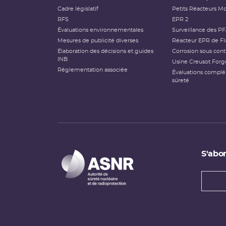
Cadre législatif
Petits Réacteurs Mo
RFS
EPR 2
Évaluations environnementales
Surveillance des P
Mesures de publicité diverses
Réacteur EPR de Fl
Élaboration des décisions et guides
Corrosion sous cont
INB
Usine Creusot Forg
Réglementation associée
Évaluations compl
sûreté
S'abon
Types
newsl
Adress
e-
mail