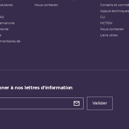
dulaires
Nous contacter
Conseils et comit
Appuis techniques
FAS
CLI
amanville
HCTISN
rainte
Nous contacter
e
Liens utiles
émentaires de
ner à nos lettres d'information
 de
etter
Valider
e