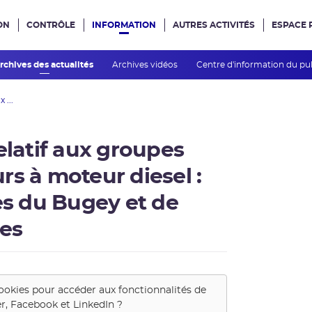
ON
CONTRÔLE
INFORMATION
AUTRES ACTIVITÉS
ESPACE 
e site
rchives des actualités
Archives vidéos
Centre d'information du pu
 ...
elatif aux groupes
rs à moteur diesel :
es du Bugey et de
es
ookies pour accéder aux fonctionnalités de
er, Facebook et LinkedIn
?