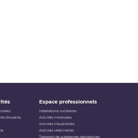
ités
Espace professionnels
ionales
Installations nucléaires
ts d'experts
Activités médicales
Activités industrielles
ce
Activités vétérinaires
Transport de substances radioactives