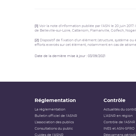
Golfech, Nogent, Paluel, P
[1]
Voir la note d’information publiée par l’ASN le 20 juin 2017.
de Belleville-sur-Loire, Cattenom, Flamanville, Golfech, Nogen
[2]
Dispositif de fixation d’un élément (structure, système ou
efforts exercés sur cet élément, notamment en cas de séisme
Date de la dernière mise à jour : 03/09/2021
Réglementation
Contrôle
La réglementation
Actualités du contr
Bulletin officiel de l'ASNR
L'ASNR en région
L’association des publics
Contrôle de l'ASNR
Consultations du public
INES et ASN-SFRO
Guides de l'ASNR
Réexamens périod