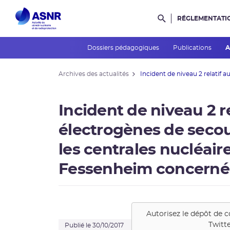
RÉGLEMENTATI
Rechercher dans l
Dossiers pédagogiques
Publications
A
Archives des actualités
Incident de niveau 2 relatif aux
Incident de niveau 2 r
électrogènes de secou
les centrales nucléair
Fessenheim concerné
Autorisez le dépôt de c
Twitt
Publié le 30/10/2017