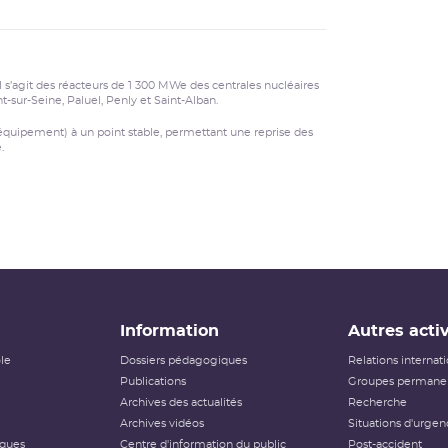
enly et Saint-Alban.
 Il s’agit des réacteurs de 1 300 MWe des centrales nucléaires
t-sur-Seine, Paluel, Penly et Saint-Alban.
 équipement) à un point stable, permettant une reprise des
.
Information
Autres activ
ôle
Dossiers pédagogiques
Relations internat
Publications
Groupes permanen
Archives des actualités
Recherche
Archives vidéos
Situations d'urgen
iques
Centre d'information du public
Post-accident