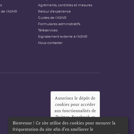
és
Agréments, contrôles et mesures
 de l'ASNR
Retour d'expérience
Guides de l'ASNR
Formulaires administratifs
Téléservices
Signalement externe à l'ASNR
Nous contacter
Autorisez le dépôt de
cookies pour accéder
aux fonctionnalités de
Twitter, Facebook et
Bienvenue ! Ce site utilise des cookies pour mesurer la
LinkedIn
?
fréquentation du site afin d’en améliorer le