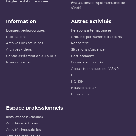
Réglementation associée
Évaluations complémentaires de
sûreté
Information
Autres activités
Dossiers pédagogiques
Relations internationales
Publications
Groupes permanents d'experts
Archives des actualités
Recherche
Archives vidéos
Situations d'urgence
Centre d'information du public
Post-accident
Nous contacter
Conseils et comités
Appuis techniques de l'ASNR
CLI
HCTISN
Nous contacter
Liens utiles
Espace professionnels
Installations nucléaires
Activités médicales
Activités industrielles