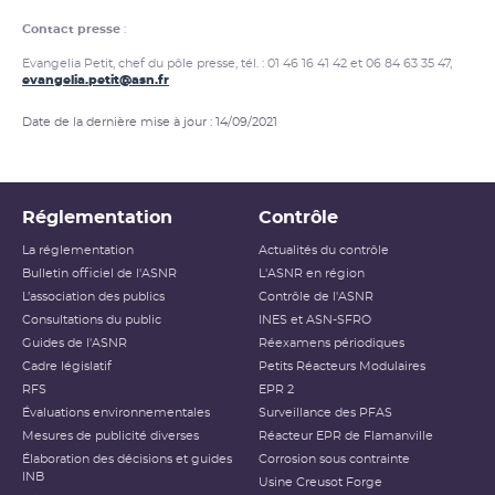
Contact presse
:
Evangelia Petit, chef du pôle presse, tél. : 01 46 16 41 42 et 06 84 63 35 47,
evangelia.petit@asn.fr
Date de la dernière mise à jour : 14/09/2021
Réglementation
Contrôle
La réglementation
Actualités du contrôle
Bulletin officiel de l'ASNR
L'ASNR en région
L’association des publics
Contrôle de l'ASNR
Consultations du public
INES et ASN-SFRO
Guides de l'ASNR
Réexamens périodiques
Cadre législatif
Petits Réacteurs Modulaires
RFS
EPR 2
Évaluations environnementales
Surveillance des PFAS
Mesures de publicité diverses
Réacteur EPR de Flamanville
Élaboration des décisions et guides
Corrosion sous contrainte
INB
Usine Creusot Forge