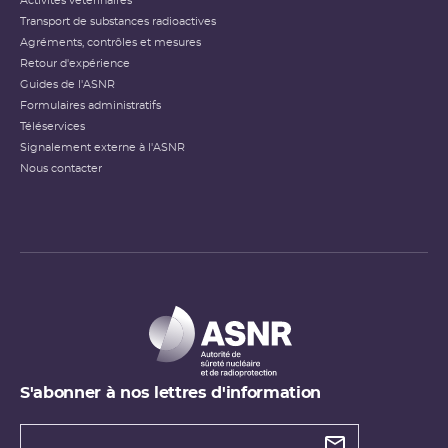
Activités vétérinaires
Transport de substances radioactives
Agréments, contrôles et mesures
Retour d'expérience
Guides de l'ASNR
Formulaires administratifs
Téléservices
Signalement externe à l'ASNR
Nous contacter
S'abonner à nos lettres d'information
Types de
newsletter