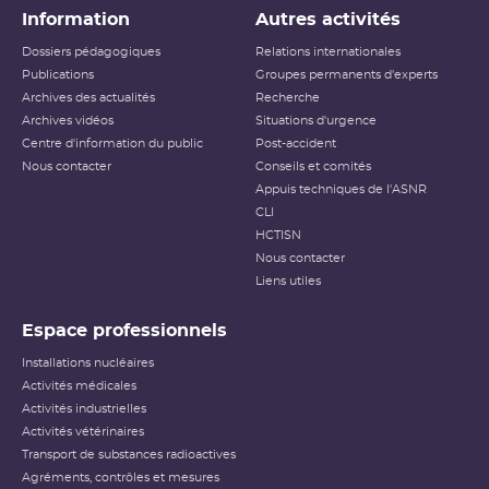
Information
Autres activités
Dossiers pédagogiques
Relations internationales
Publications
Groupes permanents d'experts
Archives des actualités
Recherche
Archives vidéos
Situations d'urgence
Centre d'information du public
Post-accident
Nous contacter
Conseils et comités
Appuis techniques de l'ASNR
CLI
HCTISN
Nous contacter
Liens utiles
Espace professionnels
Installations nucléaires
Activités médicales
Activités industrielles
Activités vétérinaires
Transport de substances radioactives
Agréments, contrôles et mesures