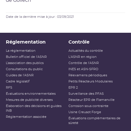
du réacteur 2 de la centrale nucléaire de Golfech.
Date de la dernière mise à jour : 03/09/2021
Réglementation
Contrôle
La réglementation
Actualités du contrôle
Bulletin officiel de l'ASNR
L'ASNR en région
L’association des publics
Contrôle de l'ASNR
Consultations du public
INES et ASN-SFRO
Guides de l'ASNR
Réexamens périodiques
Cadre législatif
Petits Réacteurs Modulaires
RFS
EPR 2
Évaluations environnementales
Surveillance des PFAS
Mesures de publicité diverses
Réacteur EPR de Flamanville
Élaboration des décisions et guides
Corrosion sous contrainte
INB
Usine Creusot Forge
Réglementation associée
Évaluations complémentaires de
sûreté